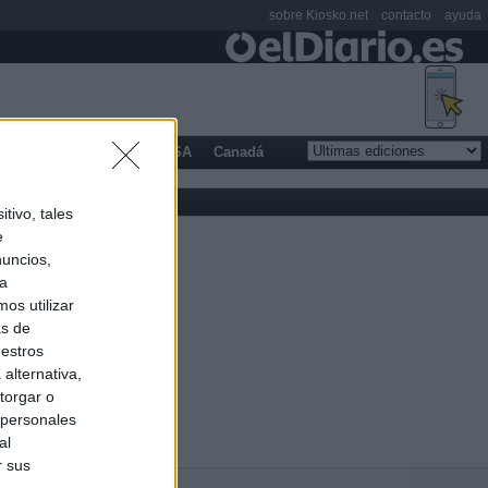
sobre Kiosko.net
contacto
ayuda
opa
Latinoamérica
USA
Canadá
tivo, tales
e
nuncios,
ra
os utilizar
as de
uestros
alternativa,
torgar o
 personales
al
r sus