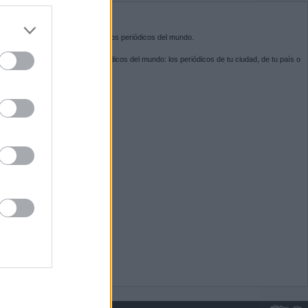
do nuestra
BRE KIOSKO.NET
sko.net
es la puerta de entrada a los periódicos del mundo.
ega por las portadas de los periódicos del mundo: los periódicos de tu ciudad, de tu país o
 otro extremo del mundo.
GUENOS