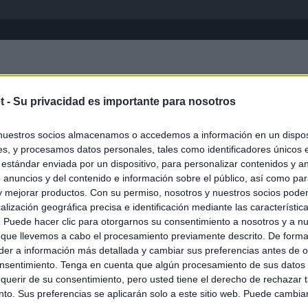
Inicio
África
Asia-Pacífico
Eur
t -
Su privacidad es importante para nosotros
Manitoba
nuestros socios almacenamos o accedemos a información en un disposi
s, y procesamos datos personales, tales como identificadores únicos 
 estándar enviada por un dispositivo, para personalizar contenidos y a
 anuncios y del contenido e información sobre el público, así como pa
 y mejorar productos. Con su permiso, nosotros y nuestros socios podem
alización geográfica precisa e identificación mediante las característic
s. Puede hacer clic para otorgarnos su consentimiento a nosotros y a n
 que llevemos a cabo el procesamiento previamente descrito. De forma 
er a información más detallada y cambiar sus preferencias antes de o
nsentimiento. Tenga en cuenta que algún procesamiento de sus datos
querir de su consentimiento, pero usted tiene el derecho de rechazar t
to. Sus preferencias se aplicarán solo a este sitio web. Puede cambia