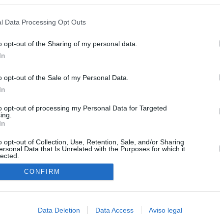
s en cualquier momento entrando de nuevo en este sitio web o visitan
ias
SO
privacidad.
l Data Processing Opt Outs
Kio
 de Ayuso de las instituciones de la Comunidad de Madrid
Nav
o opt-out of the Sharing of my personal data.
del
Ayuso pone a la venta el inmueble de Gran Vía más caro que
In
ando no logró venderlo
SÍ
o opt-out of the Sale of my Personal Data.
a con Meloni y entra al choque con Italia tras calmar al resto de
In
to opt-out of processing my Personal Data for Targeted
ing.
apados en la crisis entre España e Italia: “Es ridículo que
In
 a esto”
o opt-out of Collection, Use, Retention, Sale, and/or Sharing
re la actualidad política, en directo: El BOE publica la
ersonal Data that Is Unrelated with the Purposes for which it
lected.
 los controles a viajeros y el Gobierno de Meloni los tacha de
In
es"
CONFIRM
e al teatro de Meloni
Data Deletion
Data Access
Aviso legal