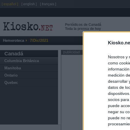
[ español ]
[ english ]
[ français ]
Periódicos de Canadá
Toda la prensa de hoy
Hemeroteca
7/Dic/2021
Kiosko.ne
publicidad
Canadá
Nosotros y 
Columbia Británica
como cookie
Manitoba
información
medición de
Ontario
desarrollar
Quebec
datos de loc
dispositivo
socios para
puede acced
negar su co
puede no re
procesamien