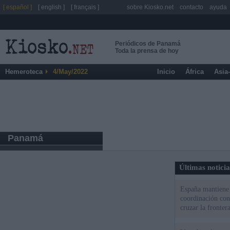
[ español ]
[ english ]
[ français ]
sobre Kiosko.net
contacto
ayuda
Periódicos de Panamá
Toda la prensa de hoy
Hemeroteca
4/May/2022
Inicio
África
Asia
Panamá
Últimas notici
España mantiene l
coordinación con
cruzar la fronter