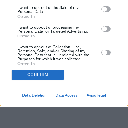
solo a este sitio web. Puede cambiar sus preferencias en
I want to opt-out of the Sale of my
cualquier momento entrando de nuevo en este sitio web o
Personal Data.
visitando nuestra política de privacidad.
Opted In
I want to opt-out of processing my
Personal Data for Targeted Advertising.
Opted In
I want to opt-out of Collection, Use,
Retention, Sale, and/or Sharing of my
Personal Data that Is Unrelated with the
Purposes for which it was collected.
Opted In
CONFIRM
Data Deletion
Data Access
Aviso legal