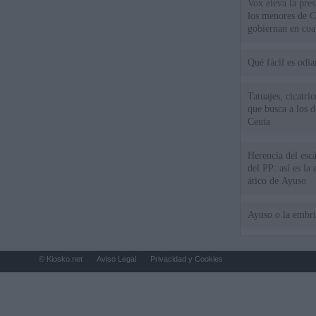
Vox eleva la pres
los menores de C
gobiernan en coa
Qué fácil es odi
Tatuajes, cicatri
que busca a los d
Ceuta
Herencia del esc
del PP: así es l
ático de Ayuso
Ayuso o la embr
© Kiosko.net
Aviso Legal
Privacidad y Cookies