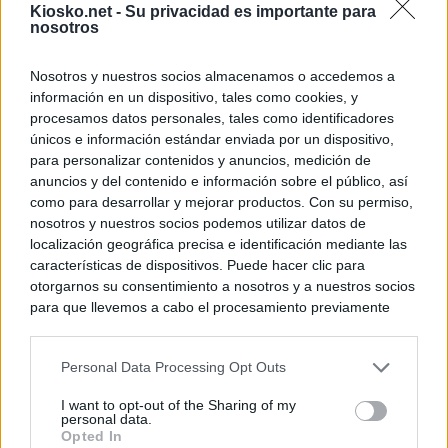
Kiosko.net -
Su privacidad es importante para
nosotros
Nosotros y nuestros socios almacenamos o accedemos a
información en un dispositivo, tales como cookies, y
procesamos datos personales, tales como identificadores
únicos e información estándar enviada por un dispositivo,
para personalizar contenidos y anuncios, medición de
anuncios y del contenido e información sobre el público, así
como para desarrollar y mejorar productos. Con su permiso,
nosotros y nuestros socios podemos utilizar datos de
localización geográfica precisa e identificación mediante las
características de dispositivos. Puede hacer clic para
otorgarnos su consentimiento a nosotros y a nuestros socios
para que llevemos a cabo el procesamiento previamente
descrito. De forma alternativa, puede acceder a información
más detallada y cambiar sus preferencias antes de otorgar o
Personal Data Processing Opt Outs
negar su consentimiento. Tenga en cuenta que algún
procesamiento de sus datos personales puede no requerir
I want to opt-out of the Sharing of my
de su consentimiento, pero usted tiene el derecho de
personal data.
rechazar tal procesamiento. Sus preferencias se aplicarán
Opted In