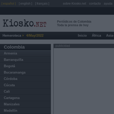
[ español ]
[ english ]
[ français ]
sobre Kiosko.net
contacto
ayuda
Periódicos de Colombia
Toda la prensa de hoy
Hemeroteca
4/May/2022
Inicio
África
Asia
publicidad
Colombia
Armenia
Barranquilla
Bogotá
Bucaramanga
Córdoba
Cúcuta
Cali
Cartagena
Manizales
Medellín