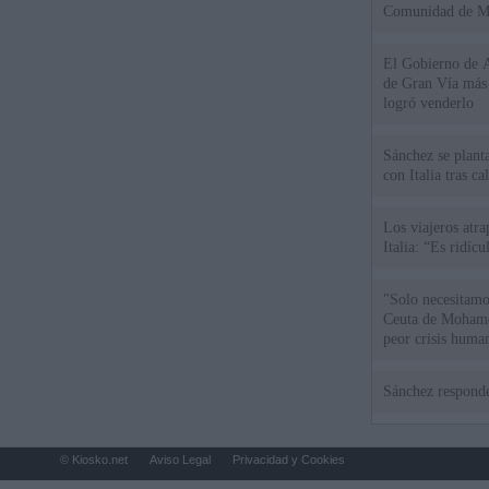
Comunidad de M
El Gobierno de A
de Gran Vía más
logró venderlo
Sánchez se plant
con Italia tras c
Los viajeros atra
Italia: “Es ridíc
"Solo necesitamo
Ceuta de Mohamed
peor crisis huma
Sánchez responde
© Kiosko.net
Aviso Legal
Privacidad y Cookies