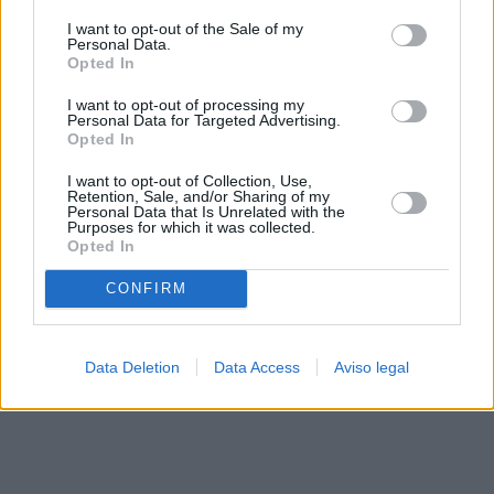
solo a este sitio web. Puede cambiar sus preferencias en
I want to opt-out of the Sale of my
cualquier momento entrando de nuevo en este sitio web o
Personal Data.
visitando nuestra política de privacidad.
Opted In
I want to opt-out of processing my
Personal Data for Targeted Advertising.
Opted In
I want to opt-out of Collection, Use,
Retention, Sale, and/or Sharing of my
Personal Data that Is Unrelated with the
Purposes for which it was collected.
Opted In
CONFIRM
Data Deletion
Data Access
Aviso legal