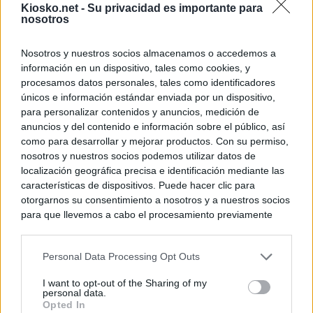
Kiosko.net -
Su privacidad es importante para
nosotros
Nosotros y nuestros socios almacenamos o accedemos a
información en un dispositivo, tales como cookies, y
procesamos datos personales, tales como identificadores
únicos e información estándar enviada por un dispositivo,
para personalizar contenidos y anuncios, medición de
anuncios y del contenido e información sobre el público, así
como para desarrollar y mejorar productos. Con su permiso,
nosotros y nuestros socios podemos utilizar datos de
localización geográfica precisa e identificación mediante las
características de dispositivos. Puede hacer clic para
otorgarnos su consentimiento a nosotros y a nuestros socios
para que llevemos a cabo el procesamiento previamente
descrito. De forma alternativa, puede acceder a información
más detallada y cambiar sus preferencias antes de otorgar o
Personal Data Processing Opt Outs
negar su consentimiento. Tenga en cuenta que algún
procesamiento de sus datos personales puede no requerir
I want to opt-out of the Sharing of my
de su consentimiento, pero usted tiene el derecho de
personal data.
rechazar tal procesamiento. Sus preferencias se aplicarán
Opted In