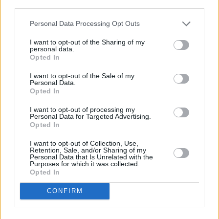
descrito. De forma alternativa, puede acceder a información
más detallada y cambiar sus preferencias antes de otorgar o
Personal Data Processing Opt Outs
negar su consentimiento. Tenga en cuenta que algún
procesamiento de sus datos personales puede no requerir
I want to opt-out of the Sharing of my
de su consentimiento, pero usted tiene el derecho de
personal data.
rechazar tal procesamiento. Sus preferencias se aplicarán
Opted In
solo a este sitio web. Puede cambiar sus preferencias en
I want to opt-out of the Sale of my
cualquier momento entrando de nuevo en este sitio web o
Personal Data.
visitando nuestra política de privacidad.
Opted In
I want to opt-out of processing my
Personal Data for Targeted Advertising.
Opted In
I want to opt-out of Collection, Use,
Retention, Sale, and/or Sharing of my
Personal Data that Is Unrelated with the
Purposes for which it was collected.
Opted In
CONFIRM