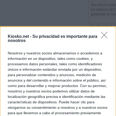
Vox eleva la pres
los menores de C
gobiernan en coa
Un diputado de 
ante la Fiscalía 
los inmigrantes”
Kiosko.net -
Su privacidad es importante para
nosotros
El Gobierno rech
Nosotros y nuestros socios almacenamos o accedemos a
ministros acudan 
de Ceuta
información en un dispositivo, tales como cookies, y
procesamos datos personales, tales como identificadores
únicos e información estándar enviada por un dispositivo,
© Kiosko.net
Aviso Legal
Privacidad y Cookies
para personalizar contenidos y anuncios, medición de
anuncios y del contenido e información sobre el público, así
como para desarrollar y mejorar productos. Con su permiso,
nosotros y nuestros socios podemos utilizar datos de
localización geográfica precisa e identificación mediante las
características de dispositivos. Puede hacer clic para
otorgarnos su consentimiento a nosotros y a nuestros socios
para que llevemos a cabo el procesamiento previamente