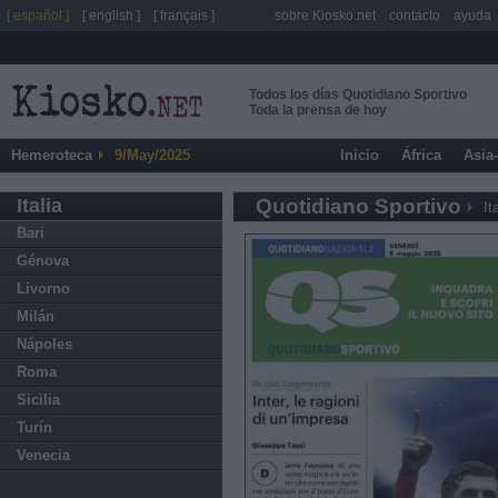
[ español ]
[ english ]
[ français ]
sobre Kiosko.net
contacto
ayuda
Todos los días Quotidiano Sportivo
Toda la prensa de hoy
Hemeroteca
9/May/2025
Inicio
África
Asia
Italia
Quotidiano Sportivo
It
Bari
Génova
Livorno
Milán
Nápoles
Roma
Sicilia
Turín
Venecia