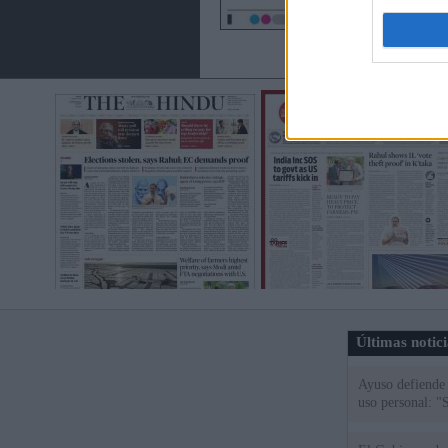
Últimas notic
Ayuso defiende
uso personal: "