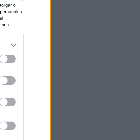
torgar o
 personales
al
r sus
do nuestra