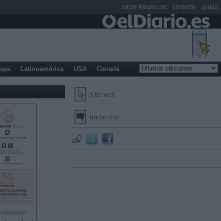
sobre Kiosko.net
contacto
ayuda
opa
Latinoamérica
USA
Canadá
sitio web
traducción