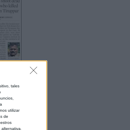
tivo, tales
e
nuncios,
ra
os utilizar
as de
uestros
alternativa,