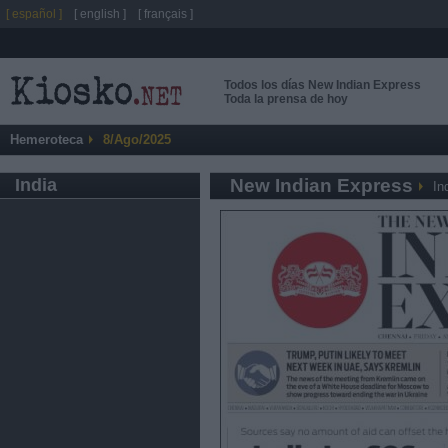
[ español ]
[ english ]
[ français ]
Todos los días New Indian Express
Toda la prensa de hoy
Hemeroteca
8/Ago/2025
India
New Indian Express
In