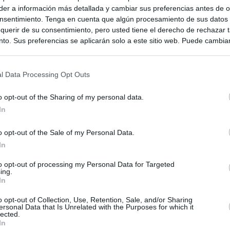
er a información más detallada y cambiar sus preferencias antes de o
nsentimiento. Tenga en cuenta que algún procesamiento de sus datos
querir de su consentimiento, pero usted tiene el derecho de rechazar t
to. Sus preferencias se aplicarán solo a este sitio web. Puede cambia
s en cualquier momento entrando de nuevo en este sitio web o visitan
privacidad.
l Data Processing Opt Outs
o opt-out of the Sharing of my personal data.
In
o opt-out of the Sale of my Personal Data.
In
to opt-out of processing my Personal Data for Targeted
ing.
In
o opt-out of Collection, Use, Retention, Sale, and/or Sharing
ersonal Data that Is Unrelated with the Purposes for which it
lected.
In