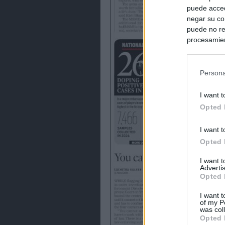
puede acced
negar su co
puede no re
procesamien
preferencia
política de 
Persona
I want t
Opted 
I want t
Opted 
I want 
Advertis
Opted 
I want t
of my P
was col
Opted 