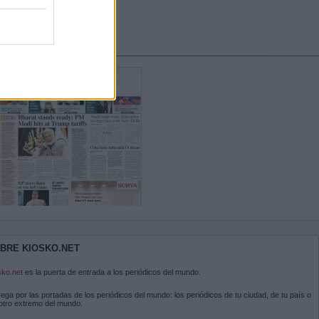
BRE KIOSKO.NET
sko.net
es la puerta de entrada a los periódicos del mundo.
ega por las portadas de los periódicos del mundo: los periódicos de tu ciudad, de tu país o
 otro extremo del mundo.