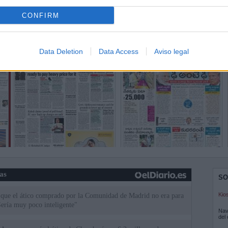
CONFIRM
Data Deletion
Data Access
Aviso legal
ias
SO
Kio
 que el ático comprado por la Comunidad de Madrid no era para
Sería muy poco inteligente"
Nav
del