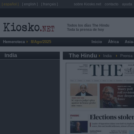
[ español ]
[ english ]
[ français ]
sobre Kiosko.net
contacto
ayuda
Todos los días The Hindu
Toda la prensa de hoy
Hemeroteca
8/Ago/2025
Inicio
África
Asia
India
The Hindu
India
Prensa 