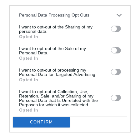
descrito. De forma alternativa, puede acceder a información
más detallada y cambiar sus preferencias antes de otorgar o
Personal Data Processing Opt Outs
negar su consentimiento. Tenga en cuenta que algún
procesamiento de sus datos personales puede no requerir
I want to opt-out of the Sharing of my
de su consentimiento, pero usted tiene el derecho de
personal data.
rechazar tal procesamiento. Sus preferencias se aplicarán
Opted In
solo a este sitio web. Puede cambiar sus preferencias en
I want to opt-out of the Sale of my
cualquier momento entrando de nuevo en este sitio web o
Personal Data.
visitando nuestra política de privacidad.
Opted In
I want to opt-out of processing my
Personal Data for Targeted Advertising.
Opted In
I want to opt-out of Collection, Use,
Retention, Sale, and/or Sharing of my
Personal Data that Is Unrelated with the
Purposes for which it was collected.
Opted In
CONFIRM