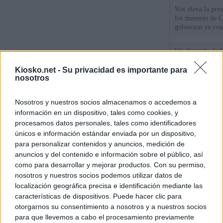
Vox eleva la pres
los menores de C
gobiernan en coa
Un diputado de 
ante la Fiscalía 
los inmigrantes”
Kiosko.net -
Su privacidad es importante para
nosotros
El Gobierno rech
Nosotros y nuestros socios almacenamos o accedemos a
ministros acudan 
de Ceuta
información en un dispositivo, tales como cookies, y
procesamos datos personales, tales como identificadores
únicos e información estándar enviada por un dispositivo,
© Kiosko.net
Aviso Legal
Privacidad y Cookies
para personalizar contenidos y anuncios, medición de
anuncios y del contenido e información sobre el público, así
como para desarrollar y mejorar productos. Con su permiso,
nosotros y nuestros socios podemos utilizar datos de
localización geográfica precisa e identificación mediante las
características de dispositivos. Puede hacer clic para
otorgarnos su consentimiento a nosotros y a nuestros socios
para que llevemos a cabo el procesamiento previamente