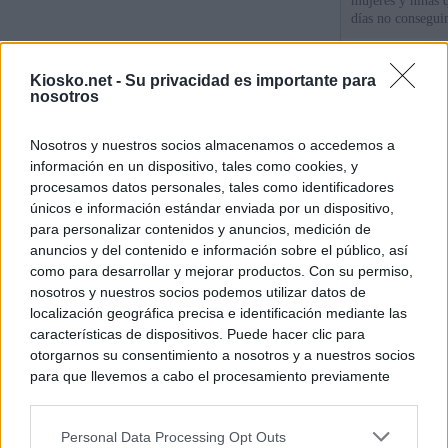
mujeres y niñas 
días no consegu
La protección de
Kiosko.net -
Su privacidad es importante para
de fronteras
nosotros
Meloni denuncia 
Nosotros y nuestros socios almacenamos o accedemos a
mientras llama a
información en un dispositivo, tales como cookies, y
para Italia con 
procesamos datos personales, tales como identificadores
únicos e información estándar enviada por un dispositivo,
para personalizar contenidos y anuncios, medición de
© Kiosko.net
Aviso Legal
Privacidad y Cookies
anuncios y del contenido e información sobre el público, así
como para desarrollar y mejorar productos. Con su permiso,
nosotros y nuestros socios podemos utilizar datos de
localización geográfica precisa e identificación mediante las
características de dispositivos. Puede hacer clic para
otorgarnos su consentimiento a nosotros y a nuestros socios
para que llevemos a cabo el procesamiento previamente
descrito. De forma alternativa, puede acceder a información
más detallada y cambiar sus preferencias antes de otorgar o
Personal Data Processing Opt Outs
negar su consentimiento. Tenga en cuenta que algún