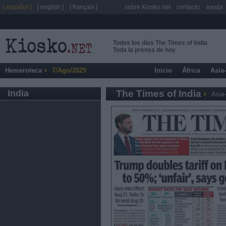
[ español ]
[ english ]
[ français ]
sobre Kiosko.net
contacto
ayuda
Todos los días The Times of India
Toda la prensa de hoy
Hemeroteca
7/Ago/2025
Inicio
África
Asia
India
The Times of India
Asia