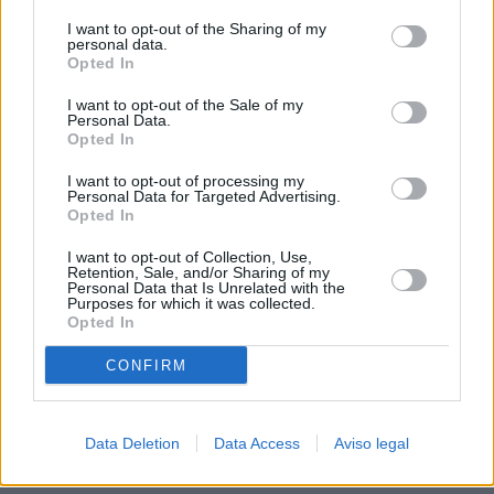
procesamiento de sus datos personales puede no requerir
I want to opt-out of the Sharing of my
de su consentimiento, pero usted tiene el derecho de
personal data.
rechazar tal procesamiento. Sus preferencias se aplicarán
Opted In
solo a este sitio web. Puede cambiar sus preferencias en
I want to opt-out of the Sale of my
cualquier momento entrando de nuevo en este sitio web o
Personal Data.
visitando nuestra política de privacidad.
Opted In
I want to opt-out of processing my
Personal Data for Targeted Advertising.
Opted In
I want to opt-out of Collection, Use,
Retention, Sale, and/or Sharing of my
Personal Data that Is Unrelated with the
Purposes for which it was collected.
Opted In
CONFIRM
Data Deletion
Data Access
Aviso legal