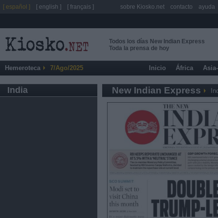
[ español ]
[ english ]
[ français ]
sobre Kiosko.net
contacto
ayuda
Todos los días New Indian Express
Toda la prensa de hoy
Hemeroteca
7/Ago/2025
Inicio
África
Asia
India
New Indian Express
In