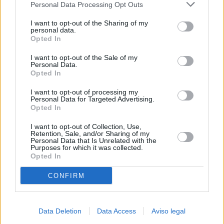
Personal Data Processing Opt Outs
negar su consentimiento. Tenga en cuenta que algún
procesamiento de sus datos personales puede no requerir
I want to opt-out of the Sharing of my
de su consentimiento, pero usted tiene el derecho de
personal data.
rechazar tal procesamiento. Sus preferencias se aplicarán
Opted In
solo a este sitio web. Puede cambiar sus preferencias en
I want to opt-out of the Sale of my
cualquier momento entrando de nuevo en este sitio web o
Personal Data.
visitando nuestra política de privacidad.
Opted In
I want to opt-out of processing my
Personal Data for Targeted Advertising.
Opted In
I want to opt-out of Collection, Use,
Retention, Sale, and/or Sharing of my
Personal Data that Is Unrelated with the
Purposes for which it was collected.
Opted In
CONFIRM
Data Deletion
Data Access
Aviso legal