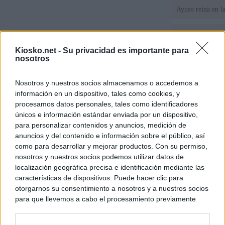
Ayuso reina en l
El juez propone j
la filtración de i
Kiosko.net -
Su privacidad es importante para
jefa" Ayuso
nosotros
"¿Cuál es el plan
Nosotros y nuestros socios almacenamos o accedemos a
WhatsApp, Faceb
información en un dispositivo, tales como cookies, y
un nuevo cruce a
15 de agosto
procesamos datos personales, tales como identificadores
únicos e información estándar enviada por un dispositivo,
para personalizar contenidos y anuncios, medición de
© Kiosko.net
Aviso Legal
Privacidad y Cookies
anuncios y del contenido e información sobre el público, así
como para desarrollar y mejorar productos. Con su permiso,
nosotros y nuestros socios podemos utilizar datos de
localización geográfica precisa e identificación mediante las
características de dispositivos. Puede hacer clic para
otorgarnos su consentimiento a nosotros y a nuestros socios
para que llevemos a cabo el procesamiento previamente
descrito. De forma alternativa, puede acceder a información
más detallada y cambiar sus preferencias antes de otorgar o