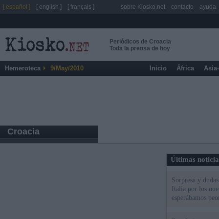
[ español ]
[ english ]
[ français ]
sobre Kiosko.net
contacto
ayuda
Periódicos de Croacia
Toda la prensa de hoy
Hemeroteca
9/May/2010
Inicio
África
Asia
Croacia
Últimas notici
Sorpresa y dudas 
Italia por los nu
esperábamos peo