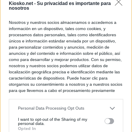
Kiosko.net -
Su privacidad es importante para
nosotros
Nosotros y nuestros socios almacenamos o accedemos a
información en un dispositivo, tales como cookies, y
procesamos datos personales, tales como identificadores
únicos e información estándar enviada por un dispositivo,
para personalizar contenidos y anuncios, medición de
anuncios y del contenido e información sobre el público, así
como para desarrollar y mejorar productos. Con su permiso,
nosotros y nuestros socios podemos utilizar datos de
localización geográfica precisa e identificación mediante las
características de dispositivos. Puede hacer clic para
otorgarnos su consentimiento a nosotros y a nuestros socios
para que llevemos a cabo el procesamiento previamente
descrito. De forma alternativa, puede acceder a información
más detallada y cambiar sus preferencias antes de otorgar o
Personal Data Processing Opt Outs
negar su consentimiento. Tenga en cuenta que algún
procesamiento de sus datos personales puede no requerir
I want to opt-out of the Sharing of my
de su consentimiento, pero usted tiene el derecho de
personal data.
rechazar tal procesamiento. Sus preferencias se aplicarán
Opted In