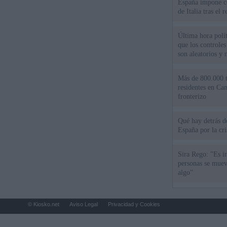
España impone co
de Italia tras el
Última hora polít
que los controles
son aleatorios y 
Más de 800.000 t
residentes en Can
fronterizo
Qué hay detrás d
España por la cri
Sira Rego: "Es i
personas se muev
algo"
© Kiosko.net
Aviso Legal
Privacidad y Cookies