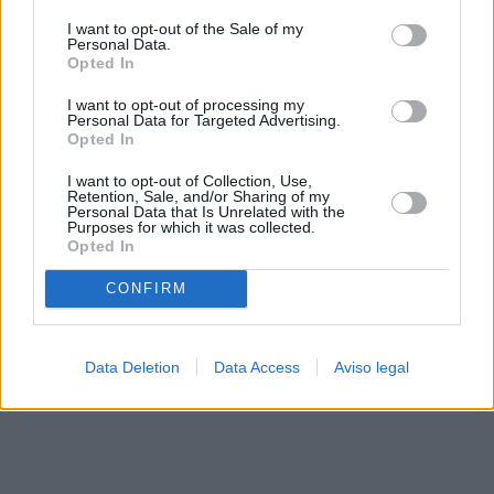
solo a este sitio web. Puede cambiar sus preferencias en
I want to opt-out of the Sale of my
cualquier momento entrando de nuevo en este sitio web o
Personal Data.
visitando nuestra política de privacidad.
Opted In
I want to opt-out of processing my
Personal Data for Targeted Advertising.
Opted In
I want to opt-out of Collection, Use,
Retention, Sale, and/or Sharing of my
Personal Data that Is Unrelated with the
Purposes for which it was collected.
Opted In
CONFIRM
Data Deletion
Data Access
Aviso legal