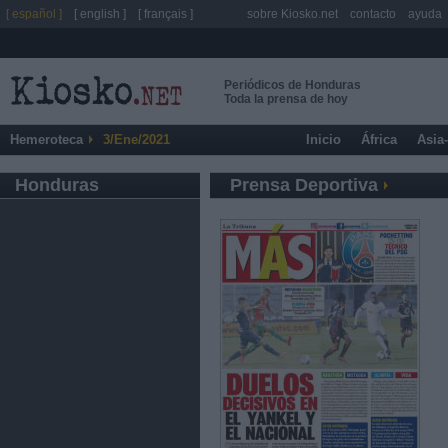
[ español ]
[ english ]
[ français ]
sobre Kiosko.net
contacto
ayuda
Periódicos de Honduras
Toda la prensa de hoy
Hemeroteca
3/Ene/2021
Inicio
África
Asia
Honduras
Prensa Deportiva