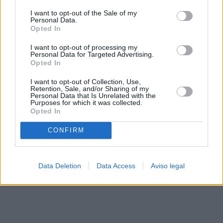
solo a este sitio web. Puede cambiar sus preferencias en
I want to opt-out of the Sale of my
cualquier momento entrando de nuevo en este sitio web o
Personal Data.
visitando nuestra política de privacidad.
Opted In
I want to opt-out of processing my
Personal Data for Targeted Advertising.
Opted In
I want to opt-out of Collection, Use,
Retention, Sale, and/or Sharing of my
Personal Data that Is Unrelated with the
Purposes for which it was collected.
Opted In
CONFIRM
Data Deletion
Data Access
Aviso legal