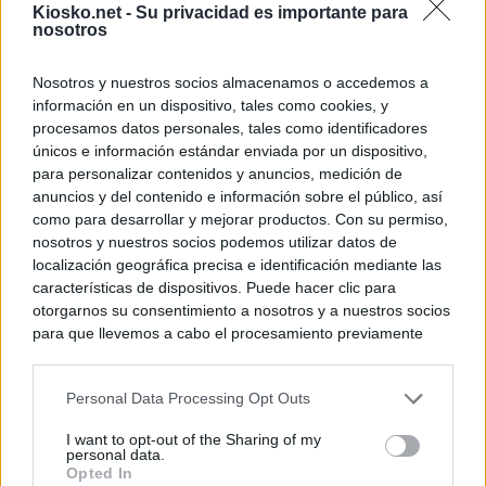
Kiosko.net -
Su privacidad es importante para
nosotros
Nosotros y nuestros socios almacenamos o accedemos a
información en un dispositivo, tales como cookies, y
procesamos datos personales, tales como identificadores
únicos e información estándar enviada por un dispositivo,
para personalizar contenidos y anuncios, medición de
anuncios y del contenido e información sobre el público, así
como para desarrollar y mejorar productos. Con su permiso,
nosotros y nuestros socios podemos utilizar datos de
localización geográfica precisa e identificación mediante las
características de dispositivos. Puede hacer clic para
otorgarnos su consentimiento a nosotros y a nuestros socios
para que llevemos a cabo el procesamiento previamente
descrito. De forma alternativa, puede acceder a información
más detallada y cambiar sus preferencias antes de otorgar o
Personal Data Processing Opt Outs
negar su consentimiento. Tenga en cuenta que algún
procesamiento de sus datos personales puede no requerir
I want to opt-out of the Sharing of my
de su consentimiento, pero usted tiene el derecho de
personal data.
rechazar tal procesamiento. Sus preferencias se aplicarán
Opted In