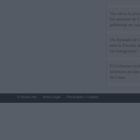
Vox eleva la pres
los menores de C
gobiernan en coa
Un diputado de 
ante la Fiscalía 
los inmigrantes”
El Gobierno rech
ministros acudan 
de Ceuta
© Kiosko.net
Aviso Legal
Privacidad y Cookies