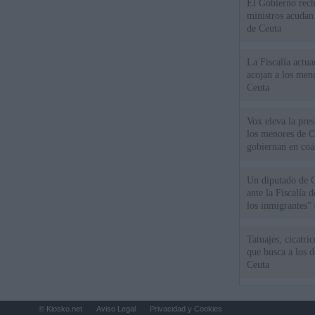
El Gobierno rech
ministros acudan 
de Ceuta
La Fiscalía actu
acojan a los meno
Ceuta
Vox eleva la pres
los menores de C
gobiernan en coa
Un diputado de 
ante la Fiscalía 
los inmigrantes”
Tatuajes, cicatri
que busca a los d
Ceuta
© Kiosko.net
Aviso Legal
Privacidad y Cookies