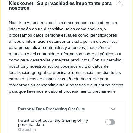
Kiosko.net -
Su privacidad es importante para
nosotros
Nosotros y nuestros socios almacenamos o accedemos a
información en un dispositivo, tales como cookies, y
procesamos datos personales, tales como identificadores
únicos e información estándar enviada por un dispositivo,
para personalizar contenidos y anuncios, medición de
anuncios y del contenido e información sobre el público, así
como para desarrollar y mejorar productos. Con su permiso,
nosotros y nuestros socios podemos utilizar datos de
localización geográfica precisa e identificación mediante las
características de dispositivos. Puede hacer clic para
otorgarnos su consentimiento a nosotros y a nuestros socios
para que llevemos a cabo el procesamiento previamente
descrito. De forma alternativa, puede acceder a información
más detallada y cambiar sus preferencias antes de otorgar o
Personal Data Processing Opt Outs
negar su consentimiento. Tenga en cuenta que algún
procesamiento de sus datos personales puede no requerir
I want to opt-out of the Sharing of my
de su consentimiento, pero usted tiene el derecho de
personal data.
rechazar tal procesamiento. Sus preferencias se aplicarán
Opted In