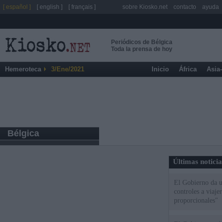
[ español ]
[ english ]
[ français ]
sobre Kiosko.net
contacto
ayuda
Periódicos de Bélgica
Toda la prensa de hoy
Hemeroteca
3/Ene/2021
Inicio
África
Asia
Bélgica
Últimas notici
El Gobierno da un
controles a viaj
proporcionales"