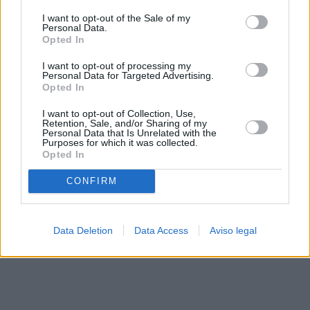
solo a este sitio web. Puede cambiar sus preferencias en
I want to opt-out of the Sale of my
cualquier momento entrando de nuevo en este sitio web o
Personal Data.
visitando nuestra política de privacidad.
Opted In
I want to opt-out of processing my
Personal Data for Targeted Advertising.
Opted In
I want to opt-out of Collection, Use,
Retention, Sale, and/or Sharing of my
Personal Data that Is Unrelated with the
Purposes for which it was collected.
Opted In
CONFIRM
Data Deletion
Data Access
Aviso legal