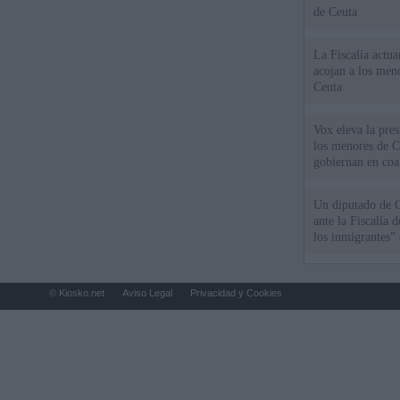
de Ceuta
La Fiscalía actu
acojan a los meno
Ceuta
Vox eleva la pres
los menores de C
gobiernan en coa
Un diputado de 
ante la Fiscalía 
los inmigrantes”
© Kiosko.net
Aviso Legal
Privacidad y Cookies