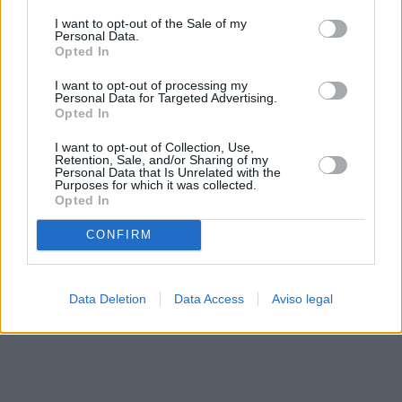
solo a este sitio web. Puede cambiar sus preferencias en
I want to opt-out of the Sale of my
cualquier momento entrando de nuevo en este sitio web o
Personal Data.
visitando nuestra política de privacidad.
Opted In
I want to opt-out of processing my
Personal Data for Targeted Advertising.
Opted In
I want to opt-out of Collection, Use,
Retention, Sale, and/or Sharing of my
Personal Data that Is Unrelated with the
Purposes for which it was collected.
Opted In
CONFIRM
Data Deletion
Data Access
Aviso legal