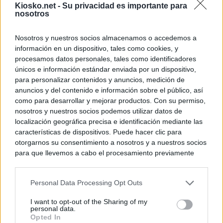
Kiosko.net -
Su privacidad es importante para
nosotros
Nosotros y nuestros socios almacenamos o accedemos a
información en un dispositivo, tales como cookies, y
procesamos datos personales, tales como identificadores
únicos e información estándar enviada por un dispositivo,
para personalizar contenidos y anuncios, medición de
anuncios y del contenido e información sobre el público, así
como para desarrollar y mejorar productos. Con su permiso,
nosotros y nuestros socios podemos utilizar datos de
localización geográfica precisa e identificación mediante las
características de dispositivos. Puede hacer clic para
otorgarnos su consentimiento a nosotros y a nuestros socios
para que llevemos a cabo el procesamiento previamente
descrito. De forma alternativa, puede acceder a información
más detallada y cambiar sus preferencias antes de otorgar o
Personal Data Processing Opt Outs
negar su consentimiento. Tenga en cuenta que algún
procesamiento de sus datos personales puede no requerir
I want to opt-out of the Sharing of my
de su consentimiento, pero usted tiene el derecho de
personal data.
rechazar tal procesamiento. Sus preferencias se aplicarán
Opted In