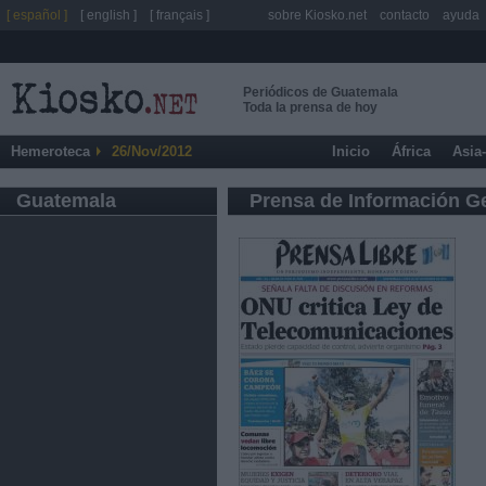
[ español ]
[ english ]
[ français ]
sobre Kiosko.net
contacto
ayuda
Periódicos de Guatemala
Toda la prensa de hoy
Hemeroteca
26/Nov/2012
Inicio
África
Asia
Guatemala
Prensa de Información G