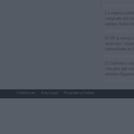
La empresa públic
comprado dos inm
aunque Ayuso dic
el año"
El PP se enreda 
ahora que "cumpl
comunidades en l
oponen
El Gobierno vasc
vías para que vue
menores llegados
© Kiosko.net
Aviso Legal
Privacidad y Cookies