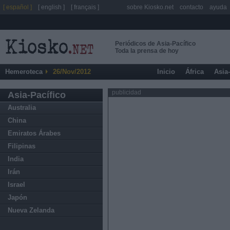
[ español ]
[ english ]
[ français ]
sobre Kiosko.net
contacto
ayuda
Periódicos de Asia-Pacífico
Toda la prensa de hoy
Hemeroteca
26/Nov/2012
Inicio
África
Asia
publicidad
Asia-Pacífico
Australia
China
Emiratos Árabes
Filipinas
India
Irán
Israel
Japón
Nueva Zelanda