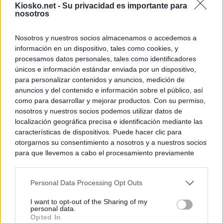
Kiosko.net -
Su privacidad es importante para
nosotros
Nosotros y nuestros socios almacenamos o accedemos a
información en un dispositivo, tales como cookies, y
procesamos datos personales, tales como identificadores
únicos e información estándar enviada por un dispositivo,
para personalizar contenidos y anuncios, medición de
anuncios y del contenido e información sobre el público, así
como para desarrollar y mejorar productos. Con su permiso,
nosotros y nuestros socios podemos utilizar datos de
localización geográfica precisa e identificación mediante las
características de dispositivos. Puede hacer clic para
otorgarnos su consentimiento a nosotros y a nuestros socios
para que llevemos a cabo el procesamiento previamente
descrito. De forma alternativa, puede acceder a información
más detallada y cambiar sus preferencias antes de otorgar o
Personal Data Processing Opt Outs
negar su consentimiento. Tenga en cuenta que algún
procesamiento de sus datos personales puede no requerir
I want to opt-out of the Sharing of my
de su consentimiento, pero usted tiene el derecho de
personal data.
rechazar tal procesamiento. Sus preferencias se aplicarán
Opted In