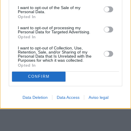
solo a este sitio web. Puede cambiar sus preferencias en
I want to opt-out of the Sale of my
cualquier momento entrando de nuevo en este sitio web o
Personal Data.
visitando nuestra política de privacidad.
Opted In
I want to opt-out of processing my
Personal Data for Targeted Advertising.
Opted In
I want to opt-out of Collection, Use,
Retention, Sale, and/or Sharing of my
Personal Data that Is Unrelated with the
Purposes for which it was collected.
Opted In
CONFIRM
Data Deletion
Data Access
Aviso legal