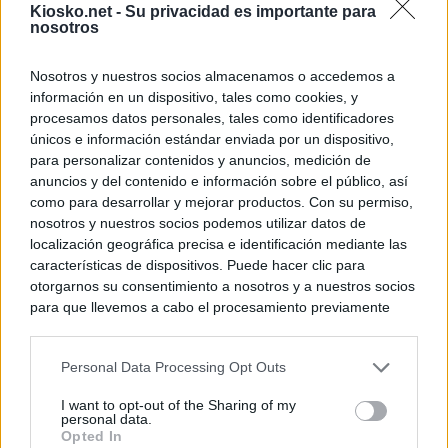
Kiosko.net -
Su privacidad es importante para
nosotros
Nosotros y nuestros socios almacenamos o accedemos a
información en un dispositivo, tales como cookies, y
procesamos datos personales, tales como identificadores
únicos e información estándar enviada por un dispositivo,
para personalizar contenidos y anuncios, medición de
anuncios y del contenido e información sobre el público, así
como para desarrollar y mejorar productos. Con su permiso,
nosotros y nuestros socios podemos utilizar datos de
localización geográfica precisa e identificación mediante las
características de dispositivos. Puede hacer clic para
otorgarnos su consentimiento a nosotros y a nuestros socios
para que llevemos a cabo el procesamiento previamente
descrito. De forma alternativa, puede acceder a información
más detallada y cambiar sus preferencias antes de otorgar o
Personal Data Processing Opt Outs
negar su consentimiento. Tenga en cuenta que algún
procesamiento de sus datos personales puede no requerir
I want to opt-out of the Sharing of my
de su consentimiento, pero usted tiene el derecho de
personal data.
rechazar tal procesamiento. Sus preferencias se aplicarán
Opted In