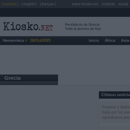
[ español ]
[ english ]
[ français ]
sobre Kiosko.net
contacto
ayuda
Periódicos de Grecia
Toda la prensa de hoy
Hemeroteca
18/Oct/2025
Inicio
África
Asia
Grecia
Últimas notici
Sorpresa y dudas 
Italia por los nu
esperábamos peo