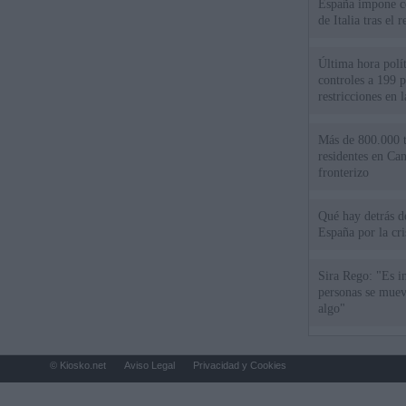
España impone co
de Italia tras el
Última hora polít
controles a 199 p
restricciones en l
Más de 800.000 t
residentes en Can
fronterizo
Qué hay detrás d
España por la cri
Sira Rego: "Es i
personas se muev
algo"
© Kiosko.net
Aviso Legal
Privacidad y Cookies