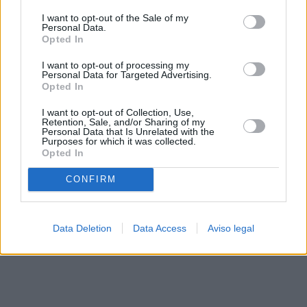
solo a este sitio web. Puede cambiar sus preferencias en
I want to opt-out of the Sale of my
cualquier momento entrando de nuevo en este sitio web o
Personal Data.
visitando nuestra política de privacidad.
Opted In
I want to opt-out of processing my
Personal Data for Targeted Advertising.
Opted In
I want to opt-out of Collection, Use,
Retention, Sale, and/or Sharing of my
Personal Data that Is Unrelated with the
Purposes for which it was collected.
Opted In
CONFIRM
Data Deletion
Data Access
Aviso legal