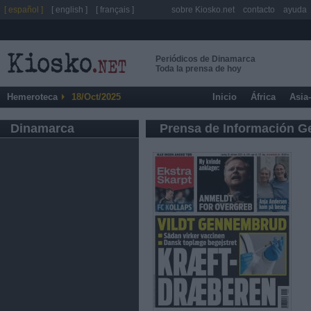
[ español ]
[ english ]
[ français ]
sobre Kiosko.net
contacto
ayuda
Periódicos de Dinamarca
Toda la prensa de hoy
Hemeroteca
18/Oct/2025
Inicio
África
Asia
Dinamarca
Prensa de Información G