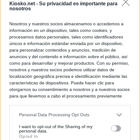
Kiosko.net -
Su privacidad es importante para
nosotros
Nosotros y nuestros socios almacenamos o accedemos a
información en un dispositivo, tales como cookies, y
procesamos datos personales, tales como identificadores
únicos e información estándar enviada por un dispositivo,
para personalizar contenidos y anuncios, medición de
anuncios y del contenido e información sobre el público, así
como para desarrollar y mejorar productos. Con su permiso,
nosotros y nuestros socios podemos utilizar datos de
localización geográfica precisa e identificación mediante las
características de dispositivos. Puede hacer clic para
otorgarnos su consentimiento a nosotros y a nuestros socios
para que llevemos a cabo el procesamiento previamente
descrito. De forma alternativa, puede acceder a información
más detallada y cambiar sus preferencias antes de otorgar o
Personal Data Processing Opt Outs
negar su consentimiento. Tenga en cuenta que algún
procesamiento de sus datos personales puede no requerir
I want to opt-out of the Sharing of my
de su consentimiento, pero usted tiene el derecho de
personal data.
rechazar tal procesamiento. Sus preferencias se aplicarán
Opted In