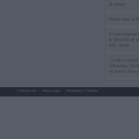
de Ayuso
Ayuso reina en l
El juez propone j
la filtración de i
jefa" Ayuso
"¿Cuál es el plan
WhatsApp, Faceb
un nuevo cruce a
15 de agosto
© Kiosko.net
Aviso Legal
Privacidad y Cookies