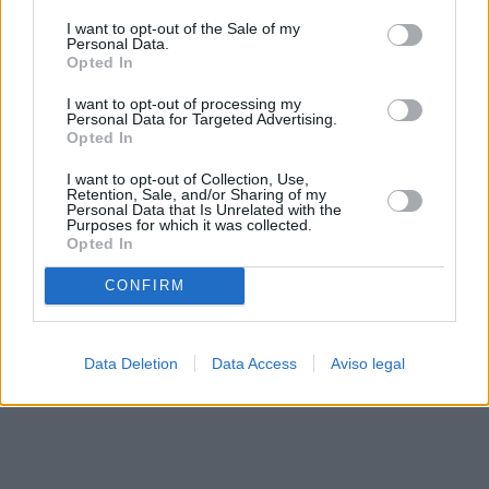
solo a este sitio web. Puede cambiar sus preferencias en
I want to opt-out of the Sale of my
cualquier momento entrando de nuevo en este sitio web o
Personal Data.
visitando nuestra política de privacidad.
Opted In
I want to opt-out of processing my
Personal Data for Targeted Advertising.
Opted In
I want to opt-out of Collection, Use,
Retention, Sale, and/or Sharing of my
Personal Data that Is Unrelated with the
Purposes for which it was collected.
Opted In
CONFIRM
Data Deletion
Data Access
Aviso legal