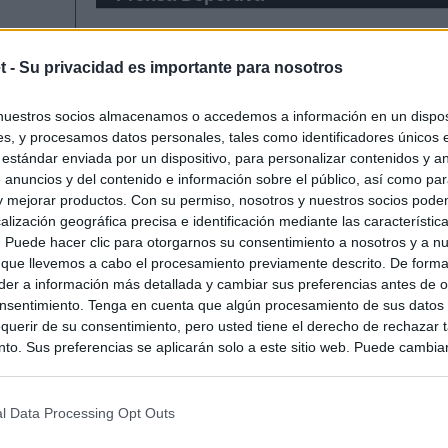
t -
Su privacidad es importante para nosotros
nuestros socios almacenamos o accedemos a información en un disposi
s, y procesamos datos personales, tales como identificadores únicos 
 estándar enviada por un dispositivo, para personalizar contenidos y a
 anuncios y del contenido e información sobre el público, así como pa
 y mejorar productos. Con su permiso, nosotros y nuestros socios podem
alización geográfica precisa e identificación mediante las característic
s. Puede hacer clic para otorgarnos su consentimiento a nosotros y a n
 que llevemos a cabo el procesamiento previamente descrito. De forma 
er a información más detallada y cambiar sus preferencias antes de o
nsentimiento. Tenga en cuenta que algún procesamiento de sus datos
querir de su consentimiento, pero usted tiene el derecho de rechazar t
to. Sus preferencias se aplicarán solo a este sitio web. Puede cambia
s en cualquier momento entrando de nuevo en este sitio web o visitan
privacidad.
l Data Processing Opt Outs