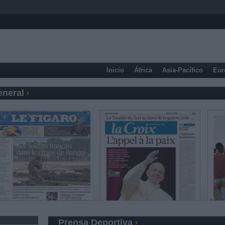
Inicio
África
Asia-Pacífico
Eur
eneral
Prensa Deportiva