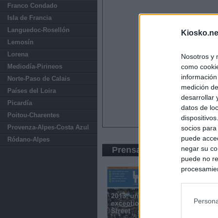
Franco Condado
Isla de Francia
Languedoc-Rosellón
Kiosko.ne
Lemosín
Lorena
Nosotros y 
Mediodía-Pirineos
como cookie
información
Norte-Paso de Calais
medición de
Países del Loira
desarrollar
Picardía
datos de loc
Poitou-Charentes
dispositivo
Provenza-Alpes-Costa Azul
socios para
puede acced
Ródano-Alpes
negar su co
Prensa Económica
puede no re
procesamien
preferencia
política de 
Persona