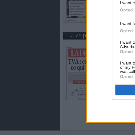
I want t
Opted 
I want t
Opted 
... 71 periódicos de Franc
I want 
Advertis
Opted 
I want t
of my P
was col
Opted 