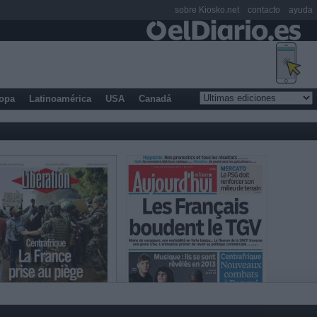
sobre Kiosko.net
contacto
ayuda
opa
Latinoamérica
USA
Canadá