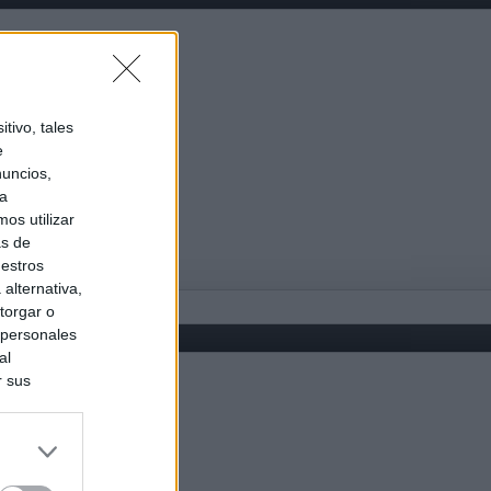
tivo, tales
e
nuncios,
ra
os utilizar
as de
uestros
alternativa,
torgar o
 personales
al
r sus
do nuestra