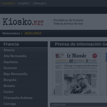
[ español ]
[ english ]
[ français ]
Periódicos de Francia
Toda la prensa de hoy
Hemeroteca
26/Dic/2013
Francia
Prensa de Información G
Alsacia
Alta Normandía
Aquitania
Auvernia
Baja Normandía
Borgoña
Bretaña
Centro
Champaña-Ardenas
Corcega
publicidad