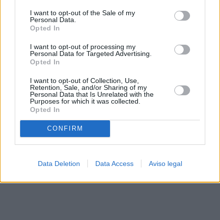
solo a este sitio web. Puede cambiar sus preferencias en
I want to opt-out of the Sale of my
cualquier momento entrando de nuevo en este sitio web o
Personal Data.
visitando nuestra política de privacidad.
Opted In
I want to opt-out of processing my
Personal Data for Targeted Advertising.
Opted In
I want to opt-out of Collection, Use,
Retention, Sale, and/or Sharing of my
Personal Data that Is Unrelated with the
Purposes for which it was collected.
Opted In
CONFIRM
Data Deletion
Data Access
Aviso legal