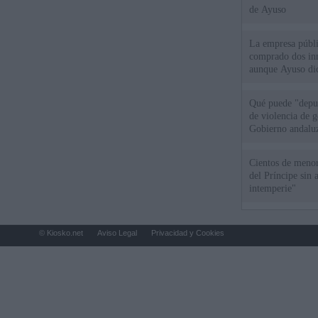
de Ayuso
La empresa públic
comprado dos inm
aunque Ayuso dic
el año"
Qué puede "depur
de violencia de g
Gobierno andalu
Cientos de menor
del Príncipe sin
intemperie"
© Kiosko.net
Aviso Legal
Privacidad y Cookies