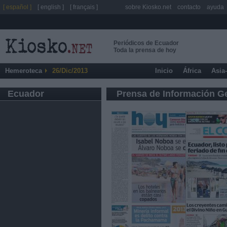
[ español ]
[ english ]
[ français ]
sobre Kiosko.net
contacto
ayuda
Periódicos de Ecuador
Toda la prensa de hoy
Hemeroteca
26/Dic/2013
Inicio
África
Asia
Ecuador
Prensa de Información G