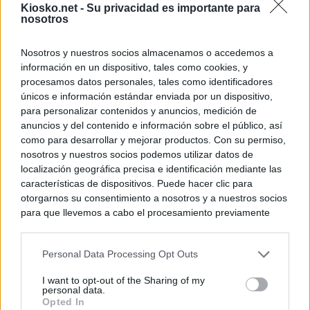
Kiosko.net -
Su privacidad es importante para
nosotros
Nosotros y nuestros socios almacenamos o accedemos a
información en un dispositivo, tales como cookies, y
procesamos datos personales, tales como identificadores
únicos e información estándar enviada por un dispositivo,
para personalizar contenidos y anuncios, medición de
anuncios y del contenido e información sobre el público, así
como para desarrollar y mejorar productos. Con su permiso,
nosotros y nuestros socios podemos utilizar datos de
localización geográfica precisa e identificación mediante las
características de dispositivos. Puede hacer clic para
otorgarnos su consentimiento a nosotros y a nuestros socios
para que llevemos a cabo el procesamiento previamente
descrito. De forma alternativa, puede acceder a información
más detallada y cambiar sus preferencias antes de otorgar o
Personal Data Processing Opt Outs
negar su consentimiento. Tenga en cuenta que algún
procesamiento de sus datos personales puede no requerir
I want to opt-out of the Sharing of my
de su consentimiento, pero usted tiene el derecho de
personal data.
rechazar tal procesamiento. Sus preferencias se aplicarán
Opted In