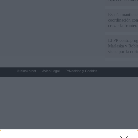
España mantiene l
coordinación con
cruzar la fronter
El PP contraprog
Marlaska y Roble
viene por la cris
© Kiosko.net
Aviso Legal
Privacidad y Cookies