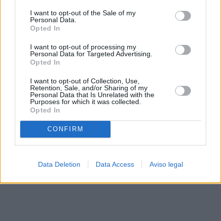
solo a este sitio web. Puede cambiar sus preferencias en
I want to opt-out of the Sale of my
cualquier momento entrando de nuevo en este sitio web o
Personal Data.
visitando nuestra política de privacidad.
Opted In
I want to opt-out of processing my
Personal Data for Targeted Advertising.
Opted In
I want to opt-out of Collection, Use,
Retention, Sale, and/or Sharing of my
Personal Data that Is Unrelated with the
Purposes for which it was collected.
Opted In
CONFIRM
Data Deletion
Data Access
Aviso legal