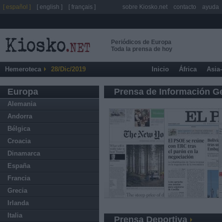
[ español ]
[ english ]
[ français ]
sobre Kiosko.net
contacto
ayuda
Periódicos de Europa
Toda la prensa de hoy
Hemeroteca
28/Dic/2019
Inicio
África
Asia
Europa
Prensa de Información G
Alemania
Andorra
Bélgica
Croacia
Dinamarca
España
Francia
Grecia
Irlanda
Italia
Prensa Deportiva