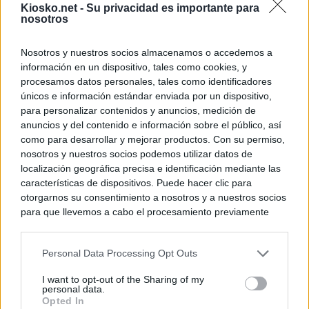
Kiosko.net -
Su privacidad es importante para
nosotros
Nosotros y nuestros socios almacenamos o accedemos a
información en un dispositivo, tales como cookies, y
procesamos datos personales, tales como identificadores
únicos e información estándar enviada por un dispositivo,
para personalizar contenidos y anuncios, medición de
anuncios y del contenido e información sobre el público, así
como para desarrollar y mejorar productos. Con su permiso,
nosotros y nuestros socios podemos utilizar datos de
localización geográfica precisa e identificación mediante las
características de dispositivos. Puede hacer clic para
otorgarnos su consentimiento a nosotros y a nuestros socios
para que llevemos a cabo el procesamiento previamente
descrito. De forma alternativa, puede acceder a información
más detallada y cambiar sus preferencias antes de otorgar o
Personal Data Processing Opt Outs
negar su consentimiento. Tenga en cuenta que algún
procesamiento de sus datos personales puede no requerir
I want to opt-out of the Sharing of my
de su consentimiento, pero usted tiene el derecho de
personal data.
rechazar tal procesamiento. Sus preferencias se aplicarán
Opted In