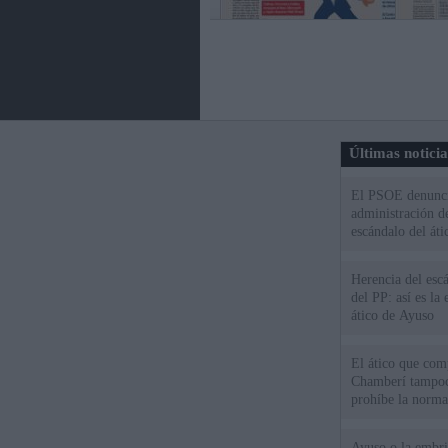
Últimas notici
El PSOE denuncia
administración d
escándalo del áti
Herencia del esc
del PP: así es l
ático de Ayuso
El ático que com
Chamberí tampoco
prohíbe la norma
Ayuso o la embr