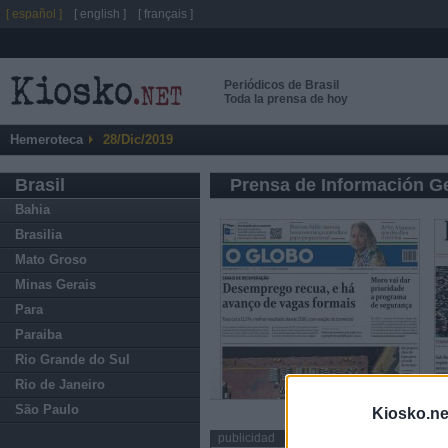
[ español ]
[ english ]
[ français ]
Periódicos de Brasil
Toda la prensa de hoy
Hemeroteca
28/Dic/2019
Brasil
Prensa de Información G
Bahia
Brasilia
Mato Groso
Minas Gerais
Para
Paraiba
Rio Grande do Sul
Rio de Janeiro
São Paulo
Kiosko.ne
publicidad