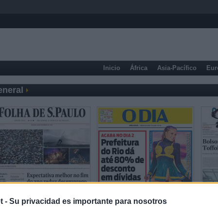
Inicio
África
Asia-Pacífico
Eur
eneral
t -
Su privacidad es importante para nosotros
Prensa Deportiva