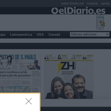
sobre Kiosko.net
contacto
ayuda
opa
Latinoamérica
USA
Canadá