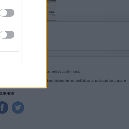
BRE KIOSKO.NET
sko.net
es la puerta de entrada a los periódicos del mundo.
ega por las portadas de los periódicos del mundo: los periódicos de tu ciudad, de tu país o
 otro extremo del mundo.
GUENOS