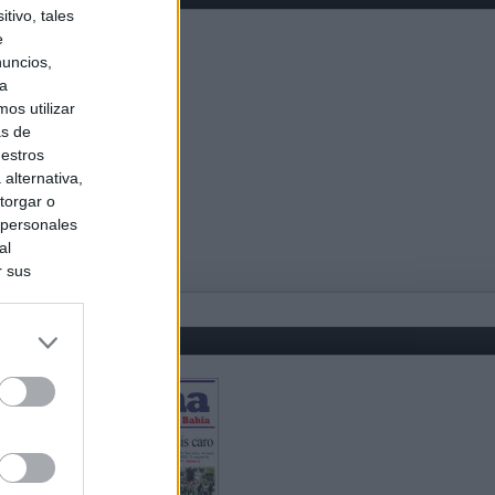
tivo, tales
e
nuncios,
ra
os utilizar
as de
uestros
alternativa,
torgar o
 personales
al
r sus
do nuestra