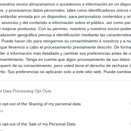
nuestros socios almacenamos o accedemos a información en un disposi
s, y procesamos datos personales, tales como identificadores únicos 
 estándar enviada por un dispositivo, para personalizar contenidos y a
 anuncios y del contenido e información sobre el público, así como pa
 y mejorar productos. Con su permiso, nosotros y nuestros socios podem
alización geográfica precisa e identificación mediante las característic
s. Puede hacer clic para otorgarnos su consentimiento a nosotros y a n
 que llevemos a cabo el procesamiento previamente descrito. De forma 
er a información más detallada y cambiar sus preferencias antes de o
nsentimiento. Tenga en cuenta que algún procesamiento de sus datos
querir de su consentimiento, pero usted tiene el derecho de rechazar t
to. Sus preferencias se aplicarán solo a este sitio web. Puede cambia
s en cualquier momento entrando de nuevo en este sitio web o visitan
privacidad.
l Data Processing Opt Outs
o opt-out of the Sharing of my personal data.
In
o opt-out of the Sale of my Personal Data.