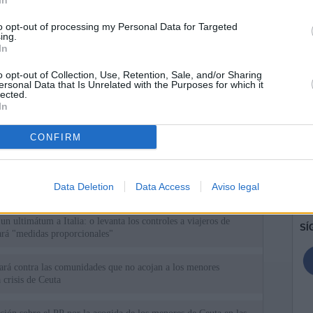
In
to opt-out of processing my Personal Data for Targeted
ing.
In
o opt-out of Collection, Use, Retention, Sale, and/or Sharing
ersonal Data that Is Unrelated with the Purposes for which it
lected.
In
CONFIRM
ias
SO
Kio
el ultimátum del Gobierno y mantiene los controles a viajeros de
Data Deletion
Data Access
Aviso legal
 15 de agosto: "No aceptamos imposiciones"
Nav
del
n ultimátum a Italia: o levanta los controles a viajeros de
SÍ
ará "medidas proporcionales"
uará contra las comunidades que no acojan a los menores
 crisis de Ceuta