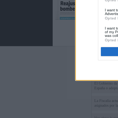
Opted 
I want 
Advertis
Opted 
I want t
of my P
was col
Opted 
Últimas notic
Italia rechaza 
España hasta el
El Gobierno da u
España o adopt
La Fiscalía act
asignados por la