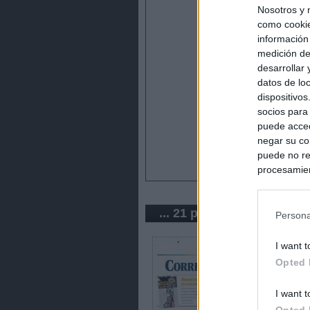
Nosotros y 
como cookie
información
medición de
desarrollar
datos de loc
dispositivo
socios para
puede acced
negar su co
puede no re
procesamien
preferencia
política de 
... 21 periódicos de Brasil
Persona
I want t
Opted 
I want t