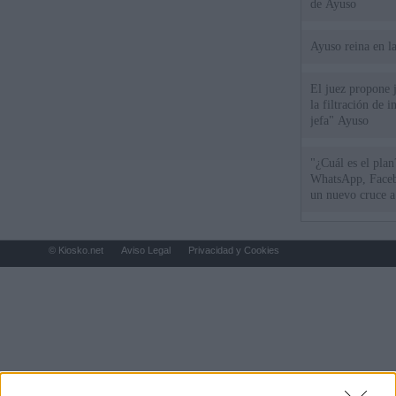
de Ayuso
Ayuso reina en l
El juez propone j
la filtración de i
jefa" Ayuso
"¿Cuál es el plan
WhatsApp, Faceb
un nuevo cruce a
15 de agosto
© Kiosko.net
Aviso Legal
Privacidad y Cookies