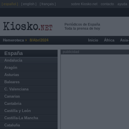
[ español ]
[ english ]
[ français ]
sobre Kiosko.net
contacto
ayuda
Periódicos de España
Toda la prensa de hoy
Hemeroteca
8/Abr/2024
Inicio
África
Asia
publicidad
España
Andalucía
Aragón
Asturias
Baleares
C. Valenciana
Canarias
Cantabria
Castilla y León
Castilla-La Mancha
Cataluña