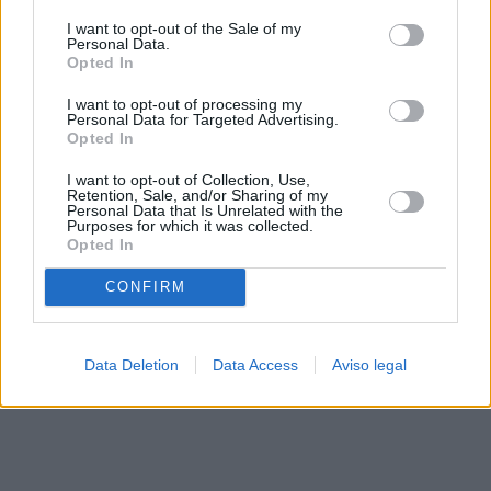
solo a este sitio web. Puede cambiar sus preferencias en
I want to opt-out of the Sale of my
cualquier momento entrando de nuevo en este sitio web o
Personal Data.
visitando nuestra política de privacidad.
Opted In
I want to opt-out of processing my
Personal Data for Targeted Advertising.
Opted In
I want to opt-out of Collection, Use,
Retention, Sale, and/or Sharing of my
Personal Data that Is Unrelated with the
Purposes for which it was collected.
Opted In
CONFIRM
Data Deletion
Data Access
Aviso legal