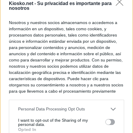
Kiosko.net -
Su privacidad es importante para
nosotros
Nosotros y nuestros socios almacenamos o accedemos a
información en un dispositivo, tales como cookies, y
procesamos datos personales, tales como identificadores
únicos e información estándar enviada por un dispositivo,
para personalizar contenidos y anuncios, medición de
anuncios y del contenido e información sobre el público, así
como para desarrollar y mejorar productos. Con su permiso,
nosotros y nuestros socios podemos utilizar datos de
localización geográfica precisa e identificación mediante las
características de dispositivos. Puede hacer clic para
otorgarnos su consentimiento a nosotros y a nuestros socios
para que llevemos a cabo el procesamiento previamente
descrito. De forma alternativa, puede acceder a información
más detallada y cambiar sus preferencias antes de otorgar o
Personal Data Processing Opt Outs
negar su consentimiento. Tenga en cuenta que algún
procesamiento de sus datos personales puede no requerir
I want to opt-out of the Sharing of my
de su consentimiento, pero usted tiene el derecho de
personal data.
rechazar tal procesamiento. Sus preferencias se aplicarán
Opted In