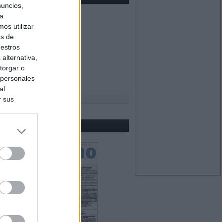
nuncios,
ra
os utilizar
as de
uestros
alternativa,
torgar o
 personales
al
r sus
do nuestra