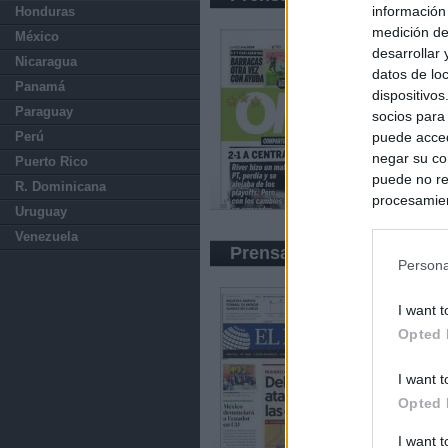
información
Honduras
medición de
México
desarrollar
Nicaragua
datos de loc
Panamá
dispositivo
Paraguay
socios para
puede acced
Perú
negar su co
Puerto Rico
puede no re
R. Dominicana
procesamien
Uruguay
preferencia
Venezuela
política de 
Prensa Económica
Persona
I want t
Opted 
I want t
Opted 
I want 