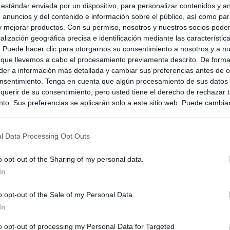
 estándar enviada por un dispositivo, para personalizar contenidos y a
 anuncios y del contenido e información sobre el público, así como pa
 y mejorar productos. Con su permiso, nosotros y nuestros socios podem
alización geográfica precisa e identificación mediante las característic
s. Puede hacer clic para otorgarnos su consentimiento a nosotros y a n
 que llevemos a cabo el procesamiento previamente descrito. De forma 
er a información más detallada y cambiar sus preferencias antes de o
nsentimiento. Tenga en cuenta que algún procesamiento de sus datos
querir de su consentimiento, pero usted tiene el derecho de rechazar t
to. Sus preferencias se aplicarán solo a este sitio web. Puede cambia
s en cualquier momento entrando de nuevo en este sitio web o visitan
privacidad.
l Data Processing Opt Outs
o opt-out of the Sharing of my personal data.
In
o opt-out of the Sale of my Personal Data.
In
to opt-out of processing my Personal Data for Targeted