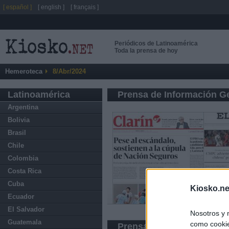
[ español ]
[ english ]
[ français ]
Periódicos de Latinoamérica
Toda la prensa de hoy
Hemeroteca
8/Abr/2024
Latinoamérica
Prensa de Información G
Argentina
Bolivia
Brasil
Chile
Colombia
Costa Rica
Cuba
Kiosko.ne
Ecuador
El Salvador
Nosotros y 
Guatemala
como cookie
Prensa Deportiva