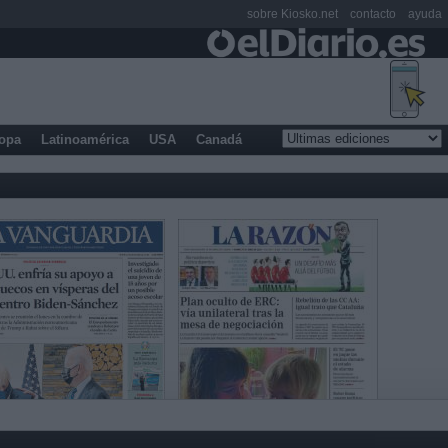
sobre Kiosko.net
contacto
ayuda
opa
Latinoamérica
USA
Canadá