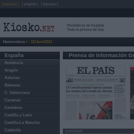
[ español ]
[ english ]
[ français ]
Periódicos de España
Toda la prensa de hoy
Hemeroteca
11/Jun/2021
España
Prensa de Información G
Andalucía
Aragón
Asturias
Baleares
C. Valenciana
Canarias
Cantabria
Castilla y León
Castilla-La Mancha
Cataluña
publicidad