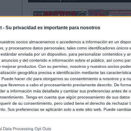
t -
Su privacidad es importante para nosotros
nuestros socios almacenamos o accedemos a información en un disposi
s, y procesamos datos personales, tales como identificadores únicos 
 estándar enviada por un dispositivo, para personalizar contenidos y a
 anuncios y del contenido e información sobre el público, así como pa
 y mejorar productos. Con su permiso, nosotros y nuestros socios podem
alización geográfica precisa e identificación mediante las característic
s. Puede hacer clic para otorgarnos su consentimiento a nosotros y a n
 que llevemos a cabo el procesamiento previamente descrito. De forma 
er a información más detallada y cambiar sus preferencias antes de o
nsentimiento. Tenga en cuenta que algún procesamiento de sus datos
querir de su consentimiento, pero usted tiene el derecho de rechazar t
to. Sus preferencias se aplicarán solo a este sitio web. Puede cambia
s en cualquier momento entrando de nuevo en este sitio web o visitan
privacidad.
l Data Processing Opt Outs