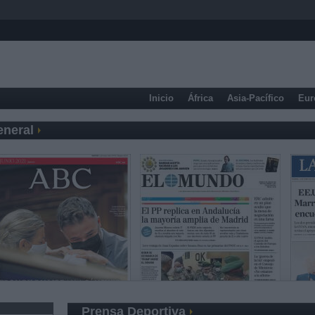
Inicio
África
Asia-Pacífico
Eur
eneral
Prensa Deportiva