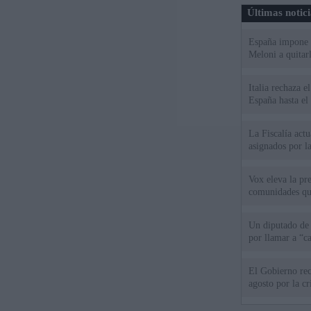
Últimas notic
España impone co
Meloni a quitar
Italia rechaza 
España hasta el
La Fiscalía act
asignados por la
Vox eleva la pr
comunidades qu
Un diputado de
por llamar a “c
El Gobierno rec
agosto por la cr