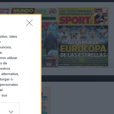
tivo, tales
e
nuncios,
ra
os utilizar
as de
uestros
alternativa,
torgar o
 personales
al
r sus
do nuestra