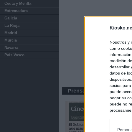
Ceuta y Melilla
Extremadura
Galicia
La Rioja
Kiosko.ne
Madrid
Murcia
Nosotros y 
Navarra
como cookie
información
País Vasco
medición de
desarrollar
datos de loc
dispositivo
socios para
Prensa Económica
puede acced
negar su co
puede no re
procesamien
preferencia
política de 
Persona