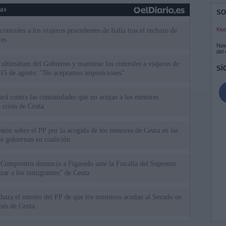
ias
SO
Kio
ntroles a los viajeros procedentes de Italia tras el rechazo de
los
Nav
del
el ultimátum del Gobierno y mantiene los controles a viajeros de
SÍ
 15 de agosto: "No aceptamos imposiciones"
uará contra las comunidades que no acojan a los menores
 crisis de Ceuta
esión sobre el PP por la acogida de los menores de Ceuta en las
e gobiernan en coalición
 Compromís denuncia a Figaredo ante la Fiscalía del Supremo
azar a los inmigrantes” de Ceuta
haza el intento del PP de que los ministros acudan al Senado en
isis de Ceuta