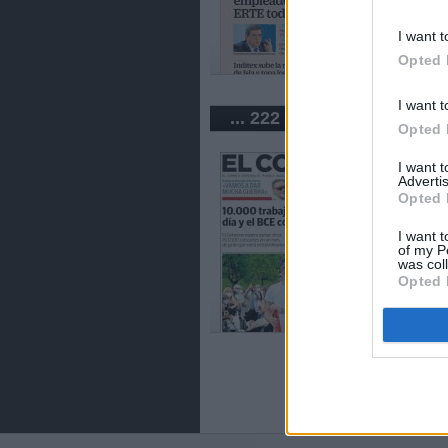
I want t
Opted 
I want t
... 222 periódicos de Esp
Opted 
I want 
Advertis
Opted 
I want t
of my P
was col
Opted 