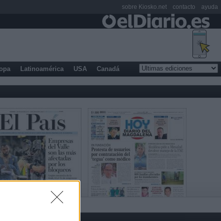
sobre Kiosko.net
contacto
ayuda
opa
Latinoamérica
USA
Canadá