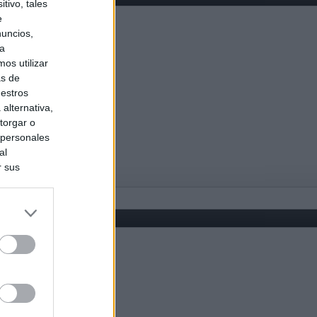
tivo, tales
e
nuncios,
ra
os utilizar
as de
uestros
alternativa,
torgar o
 personales
al
r sus
do nuestra