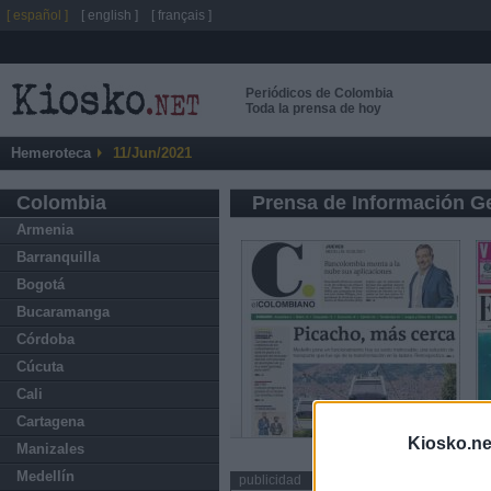
[ español ]
[ english ]
[ français ]
Periódicos de Colombia
Toda la prensa de hoy
Hemeroteca
11/Jun/2021
Colombia
Prensa de Información G
Armenia
Barranquilla
Bogotá
Bucaramanga
Córdoba
Cúcuta
Cali
Cartagena
Kiosko.ne
Manizales
Medellín
publicidad