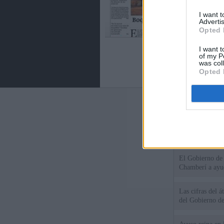
I want 
Advertis
Opted 
I want t
of my P
was col
Opted 
Últimas notic
El consejero al
que Madrid no ti
El Gobierno de 
Chamberí a ayud
Las cifras del á
del Gobierno d