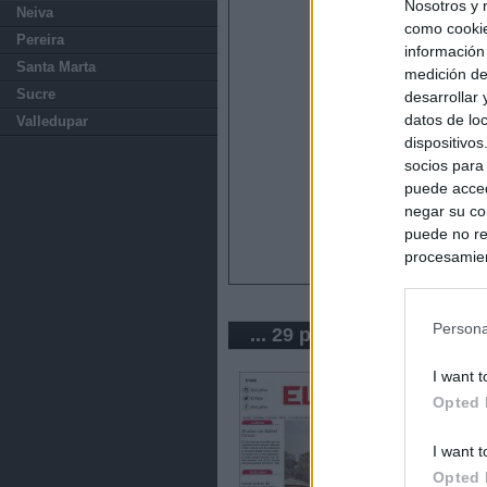
Nosotros y 
Neiva
como cookie
Pereira
información
Santa Marta
medición de
Sucre
desarrollar
datos de loc
Valledupar
dispositivo
socios para
puede acced
negar su co
puede no re
procesamien
preferencia
política de 
Persona
... 29 periódicos de Colo
I want t
Opted 
I want t
Opted 