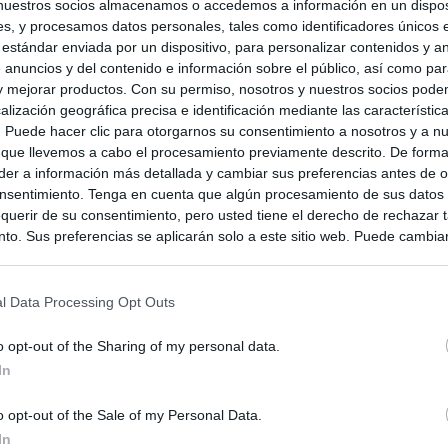
nuestros socios almacenamos o accedemos a información en un disposi
s, y procesamos datos personales, tales como identificadores únicos 
 estándar enviada por un dispositivo, para personalizar contenidos y a
 anuncios y del contenido e información sobre el público, así como pa
 y mejorar productos. Con su permiso, nosotros y nuestros socios podem
alización geográfica precisa e identificación mediante las característic
s. Puede hacer clic para otorgarnos su consentimiento a nosotros y a n
 que llevemos a cabo el procesamiento previamente descrito. De forma 
er a información más detallada y cambiar sus preferencias antes de o
nsentimiento. Tenga en cuenta que algún procesamiento de sus datos
querir de su consentimiento, pero usted tiene el derecho de rechazar t
to. Sus preferencias se aplicarán solo a este sitio web. Puede cambia
s en cualquier momento entrando de nuevo en este sitio web o visitan
privacidad.
l Data Processing Opt Outs
mbia
o opt-out of the Sharing of my personal data.
In
o opt-out of the Sale of my Personal Data.
In