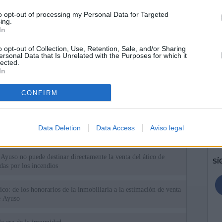
to opt-out of processing my Personal Data for Targeted
ing.
In
o opt-out of Collection, Use, Retention, Sale, and/or Sharing
ersonal Data that Is Unrelated with the Purposes for which it
lected.
In
CONFIRM
ias
SO
Kio
 que Ayuso señaló por la compra del ático: "Lo que no se dice es
Data Deletion
Data Access
Aviso legal
ene residencia oficial para la presidenta"
Nav
del
Ayuso no puede destinar directamente la venta del ático de
SÍ
as por los incendios
tico: de los honorarios de la inmobiliaria a la estimación de venta
e Ayuso