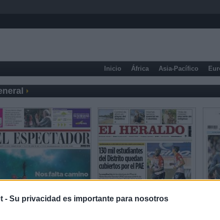
Inicio
África
Asia-Pacífico
Eur
eneral
t -
Su privacidad es importante para nosotros
Prensa Económica