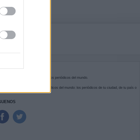
BRE KIOSKO.NET
sko.net
es la puerta de entrada a los periódicos del mundo.
ega por las portadas de los periódicos del mundo: los periódicos de tu ciudad, de tu país o
 otro extremo del mundo.
GUENOS