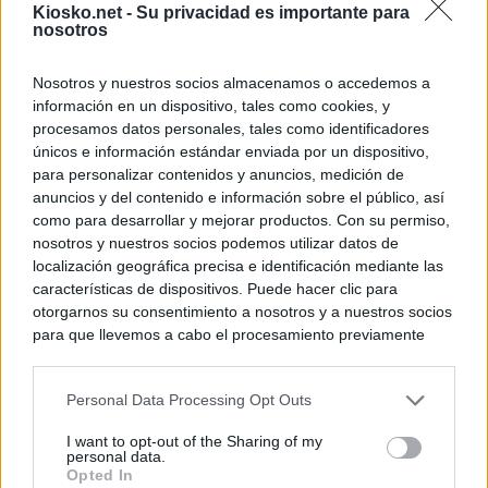
Kiosko.net -
Su privacidad es importante para
nosotros
Nosotros y nuestros socios almacenamos o accedemos a
información en un dispositivo, tales como cookies, y
procesamos datos personales, tales como identificadores
únicos e información estándar enviada por un dispositivo,
para personalizar contenidos y anuncios, medición de
anuncios y del contenido e información sobre el público, así
como para desarrollar y mejorar productos. Con su permiso,
nosotros y nuestros socios podemos utilizar datos de
localización geográfica precisa e identificación mediante las
características de dispositivos. Puede hacer clic para
otorgarnos su consentimiento a nosotros y a nuestros socios
para que llevemos a cabo el procesamiento previamente
descrito. De forma alternativa, puede acceder a información
más detallada y cambiar sus preferencias antes de otorgar o
Personal Data Processing Opt Outs
negar su consentimiento. Tenga en cuenta que algún
procesamiento de sus datos personales puede no requerir
I want to opt-out of the Sharing of my
de su consentimiento, pero usted tiene el derecho de
personal data.
rechazar tal procesamiento. Sus preferencias se aplicarán
Opted In