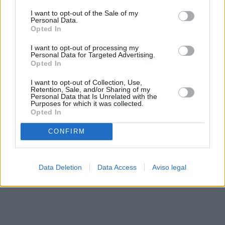
solo a este sitio web. Puede cambiar sus preferencias en
I want to opt-out of the Sale of my
cualquier momento entrando de nuevo en este sitio web o
Personal Data.
visitando nuestra política de privacidad.
Opted In
I want to opt-out of processing my
Personal Data for Targeted Advertising.
Opted In
I want to opt-out of Collection, Use,
Retention, Sale, and/or Sharing of my
Personal Data that Is Unrelated with the
Purposes for which it was collected.
Opted In
CONFIRM
Data Deletion
Data Access
Aviso legal