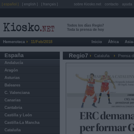
[ español ]
[ english ]
[ français ]
sobre Kiosko.net
contacto
ayuda
Todos los días Regio7
Toda la prensa de hoy
Hemeroteca
11/Feb/2018
Inicio
África
Asia
España
Regio7
Cataluña
Prensa d
Andalucía
Aragón
Asturias
Baleares
C. Valenciana
Canarias
Cantabria
Castilla y León
Castilla-La Mancha
Cataluña