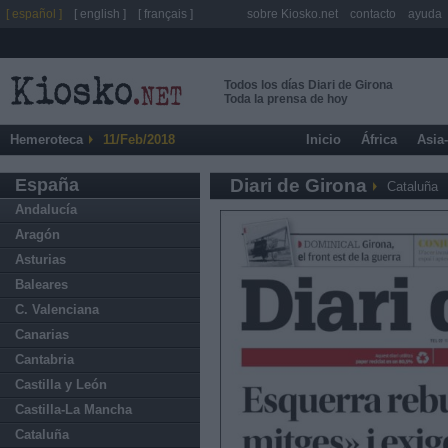
[ español ]
[ english ]
[ français ]
sobre Kiosko.net
contacto
ayuda
Todos los días Diari de Girona
Toda la prensa de hoy
Hemeroteca
11/Feb/2018
Inicio
África
Asia
España
Diari de Girona
Cataluña
Andalucía
Aragón
Asturias
Baleares
C. Valenciana
Canarias
Cantabria
Castilla y León
Castilla-La Mancha
Cataluña