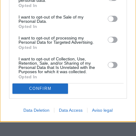
personal data.
rechazar tal procesamiento. Sus preferencias se aplicarán
Opted In
solo a este sitio web. Puede cambiar sus preferencias en
I want to opt-out of the Sale of my
cualquier momento entrando de nuevo en este sitio web o
Personal Data.
visitando nuestra política de privacidad.
Opted In
I want to opt-out of processing my
Personal Data for Targeted Advertising.
Opted In
I want to opt-out of Collection, Use,
Retention, Sale, and/or Sharing of my
Personal Data that Is Unrelated with the
Purposes for which it was collected.
Opted In
CONFIRM
Data Deletion
Data Access
Aviso legal