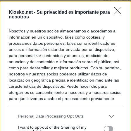
Italia: “Es ridíc
Kiosko.net -
Su privacidad es importante para
"Solo necesitamo
nosotros
Ceuta de Mohamed
peor crisis huma
Nosotros y nuestros socios almacenamos o accedemos a
información en un dispositivo, tales como cookies, y
Sánchez responde
procesamos datos personales, tales como identificadores
únicos e información estándar enviada por un dispositivo,
para personalizar contenidos y anuncios, medición de
© Kiosko.net
Aviso Legal
Privacidad y Cookies
anuncios y del contenido e información sobre el público, así
como para desarrollar y mejorar productos. Con su permiso,
nosotros y nuestros socios podemos utilizar datos de
localización geográfica precisa e identificación mediante las
características de dispositivos. Puede hacer clic para
otorgarnos su consentimiento a nosotros y a nuestros socios
para que llevemos a cabo el procesamiento previamente
descrito. De forma alternativa, puede acceder a información
más detallada y cambiar sus preferencias antes de otorgar o
Personal Data Processing Opt Outs
negar su consentimiento. Tenga en cuenta que algún
procesamiento de sus datos personales puede no requerir
I want to opt-out of the Sharing of my
de su consentimiento, pero usted tiene el derecho de