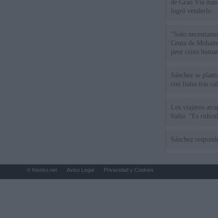
de Gran Vía más
logró venderlo
"Solo necesitamo
Ceuta de Mohamed
peor crisis huma
Sánchez se plant
con Italia tras c
Los viajeros atra
Italia: “Es ridíc
Sánchez responde
© Kiosko.net
Aviso Legal
Privacidad y Cookies