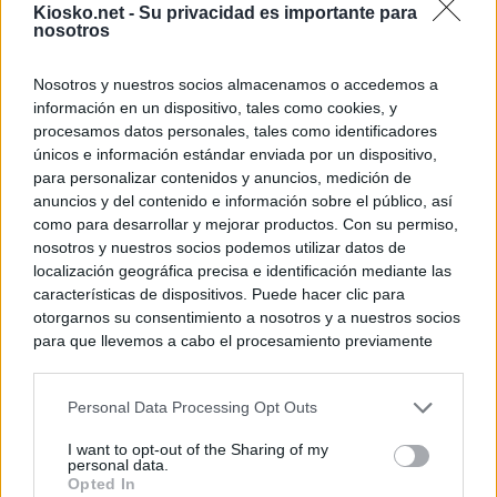
Kiosko.net -
Su privacidad es importante para
nosotros
Nosotros y nuestros socios almacenamos o accedemos a
información en un dispositivo, tales como cookies, y
procesamos datos personales, tales como identificadores
únicos e información estándar enviada por un dispositivo,
para personalizar contenidos y anuncios, medición de
anuncios y del contenido e información sobre el público, así
como para desarrollar y mejorar productos. Con su permiso,
nosotros y nuestros socios podemos utilizar datos de
localización geográfica precisa e identificación mediante las
características de dispositivos. Puede hacer clic para
otorgarnos su consentimiento a nosotros y a nuestros socios
para que llevemos a cabo el procesamiento previamente
descrito. De forma alternativa, puede acceder a información
más detallada y cambiar sus preferencias antes de otorgar o
Personal Data Processing Opt Outs
negar su consentimiento. Tenga en cuenta que algún
procesamiento de sus datos personales puede no requerir
I want to opt-out of the Sharing of my
de su consentimiento, pero usted tiene el derecho de
personal data.
rechazar tal procesamiento. Sus preferencias se aplicarán
Opted In