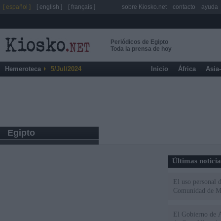
[ español ]
[ english ]
[ français ]
sobre Kiosko.net
contacto
ayuda
Periódicos de Egipto
Toda la prensa de hoy
Hemeroteca
5/Jul/2024
Inicio
África
Asia
Egipto
Últimas notici
El uso personal d
Comunidad de M
El Gobierno de A