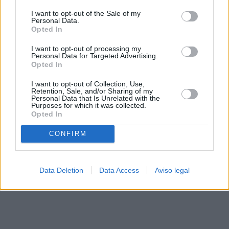
solo a este sitio web. Puede cambiar sus preferencias en
I want to opt-out of the Sale of my
cualquier momento entrando de nuevo en este sitio web o
Personal Data.
visitando nuestra política de privacidad.
Opted In
I want to opt-out of processing my
Personal Data for Targeted Advertising.
Opted In
I want to opt-out of Collection, Use,
Retention, Sale, and/or Sharing of my
Personal Data that Is Unrelated with the
Purposes for which it was collected.
Opted In
CONFIRM
Data Deletion
Data Access
Aviso legal