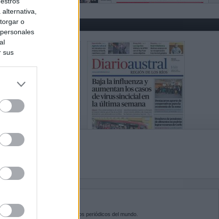
uestros
alternativa,
torgar o
 personales
al
r sus
do nuestra
BRE KIOSKO.NET
sko.net
es la puerta de entrada a los periódicos del mundo.