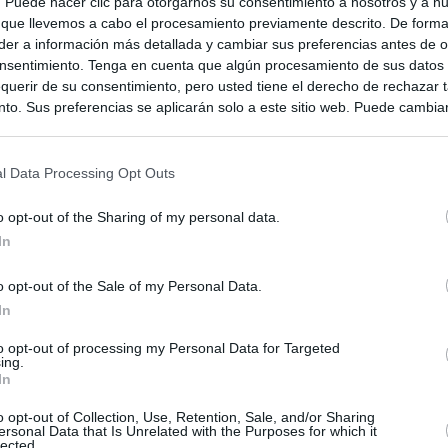
s. Puede hacer clic para otorgarnos su consentimiento a nosotros y a n
 que llevemos a cabo el procesamiento previamente descrito. De forma 
er a información más detallada y cambiar sus preferencias antes de o
nsentimiento. Tenga en cuenta que algún procesamiento de sus datos
querir de su consentimiento, pero usted tiene el derecho de rechazar t
to. Sus preferencias se aplicarán solo a este sitio web. Puede cambia
s en cualquier momento entrando de nuevo en este sitio web o visitan
privacidad.
l Data Processing Opt Outs
o opt-out of the Sharing of my personal data.
In
o opt-out of the Sale of my Personal Data.
In
to opt-out of processing my Personal Data for Targeted
ing.
In
ias
SO
o opt-out of Collection, Use, Retention, Sale, and/or Sharing
ersonal Data that Is Unrelated with the Purposes for which it
Kio
 que Ayuso señaló por la compra del ático: "La izquierda necesita
lected.