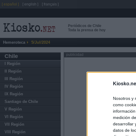
[ español ]
[ english ]
[ français ]
Periódicos de Chile
Toda la prensa de hoy
Hemeroteca
5/Jul/2024
publicidad
Chile
I Región
II Región
III Región
Kiosko.ne
IV Región
IX Región
Nosotros y 
Santiago de Chile
como cookie
V Región
información
VI Región
medición de
desarrollar
VII Región
datos de loc
VIII Región