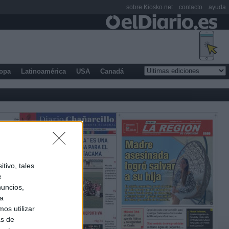
sobre Kiosko.net
contacto
ayuda
opa
Latinoamérica
USA
Canadá
tivo, tales
e
nuncios,
ra
os utilizar
as de