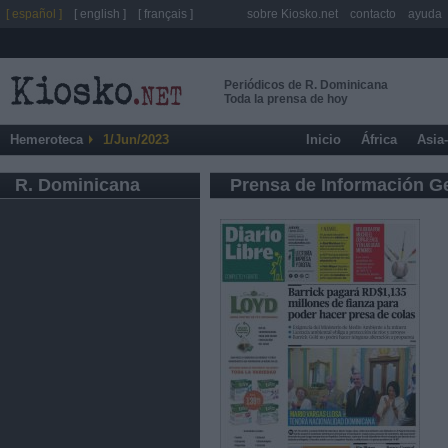
[ español ]
[ english ]
[ français ]
sobre Kiosko.net
contacto
ayuda
Periódicos de R. Dominicana
Toda la prensa de hoy
Hemeroteca
1/Jun/2023
Inicio
África
Asia
R. Dominicana
Prensa de Información G