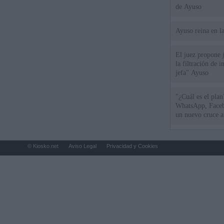
de Ayuso
Ayuso reina en l
El juez propone j
la filtración de i
jefa" Ayuso
"¿Cuál es el plan
WhatsApp, Faceb
un nuevo cruce a
15 de agosto
© Kiosko.net
Aviso Legal
Privacidad y Cookies