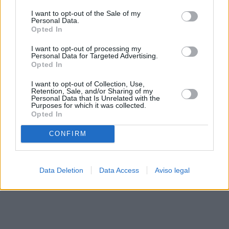
solo a este sitio web. Puede cambiar sus preferencias en
I want to opt-out of the Sale of my
cualquier momento entrando de nuevo en este sitio web o
Personal Data.
visitando nuestra política de privacidad.
Opted In
I want to opt-out of processing my
Personal Data for Targeted Advertising.
Opted In
I want to opt-out of Collection, Use,
Retention, Sale, and/or Sharing of my
Personal Data that Is Unrelated with the
Purposes for which it was collected.
Opted In
CONFIRM
Data Deletion
Data Access
Aviso legal