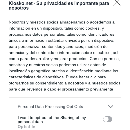
Kiosko.net -
Su privacidad es importante para
nosotros
Nosotros y nuestros socios almacenamos o accedemos a
información en un dispositivo, tales como cookies, y
procesamos datos personales, tales como identificadores
únicos e información estándar enviada por un dispositivo,
para personalizar contenidos y anuncios, medición de
anuncios y del contenido e información sobre el público, así
como para desarrollar y mejorar productos. Con su permiso,
nosotros y nuestros socios podemos utilizar datos de
localización geográfica precisa e identificación mediante las
características de dispositivos. Puede hacer clic para
otorgarnos su consentimiento a nosotros y a nuestros socios
para que llevemos a cabo el procesamiento previamente
descrito. De forma alternativa, puede acceder a información
más detallada y cambiar sus preferencias antes de otorgar o
Personal Data Processing Opt Outs
negar su consentimiento. Tenga en cuenta que algún
procesamiento de sus datos personales puede no requerir
I want to opt-out of the Sharing of my
de su consentimiento, pero usted tiene el derecho de
personal data.
rechazar tal procesamiento. Sus preferencias se aplicarán
Opted In