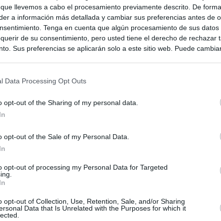
 que llevemos a cabo el procesamiento previamente descrito. De forma 
er a información más detallada y cambiar sus preferencias antes de o
mbia
nsentimiento. Tenga en cuenta que algún procesamiento de sus datos
querir de su consentimiento, pero usted tiene el derecho de rechazar t
to. Sus preferencias se aplicarán solo a este sitio web. Puede cambia
s en cualquier momento entrando de nuevo en este sitio web o visitan
privacidad.
l Data Processing Opt Outs
o opt-out of the Sharing of my personal data.
In
o opt-out of the Sale of my Personal Data.
In
to opt-out of processing my Personal Data for Targeted
ing.
In
ias
SO
o opt-out of Collection, Use, Retention, Sale, and/or Sharing
ersonal Data that Is Unrelated with the Purposes for which it
lected.
Kio
uso se reparte 1,2 millones en dividendos y factura 710.000