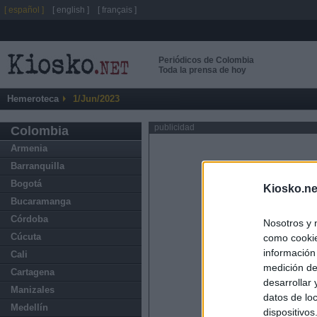
[ español ]
[ english ]
[ français ]
Periódicos de Colombia
Toda la prensa de hoy
Hemeroteca
1/Jun/2023
publicidad
Colombia
Armenia
Barranquilla
Bogotá
Kiosko.ne
Bucaramanga
Córdoba
Nosotros y 
Cúcuta
como cookie
información
Cali
medición de
Cartagena
desarrollar
Manizales
datos de loc
Medellín
dispositivo