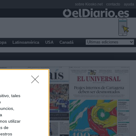
sobre Kiosko.net
contacto
ayuda
opa
Latinoamérica
USA
Canadá
tivo, tales
e
nuncios,
ra
os utilizar
as de
uestros