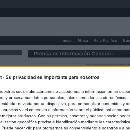
Inicio
África
Asia-Pacífico
Eur
Prensa de Información General
t -
Su privacidad es importante para nosotros
nuestros socios almacenamos o accedemos a información en un disposi
s, y procesamos datos personales, tales como identificadores únicos 
 estándar enviada por un dispositivo, para personalizar contenidos y a
 anuncios y del contenido e información sobre el público, así como pa
 y mejorar productos. Con su permiso, nosotros y nuestros socios podem
alización geográfica precisa e identificación mediante las característic
s. Puede hacer clic para otorgarnos su consentimiento a nosotros y a n