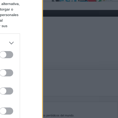
alternativa,
torgar o
 personales
al
r sus
do nuestra
BRE KIOSKO.NET
sko.net
es la puerta de entrada a los periódicos del mundo.