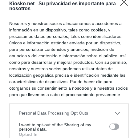
el año"
Kiosko.net -
Su privacidad es importante para
nosotros
Ayuso reina en l
Nosotros y nuestros socios almacenamos o accedemos a
información en un dispositivo, tales como cookies, y
© Kiosko.net
Aviso Legal
Privacidad y Cookies
procesamos datos personales, tales como identificadores
únicos e información estándar enviada por un dispositivo,
para personalizar contenidos y anuncios, medición de
anuncios y del contenido e información sobre el público, así
como para desarrollar y mejorar productos. Con su permiso,
nosotros y nuestros socios podemos utilizar datos de
localización geográfica precisa e identificación mediante las
características de dispositivos. Puede hacer clic para
otorgarnos su consentimiento a nosotros y a nuestros socios
para que llevemos a cabo el procesamiento previamente
descrito. De forma alternativa, puede acceder a información
más detallada y cambiar sus preferencias antes de otorgar o
Personal Data Processing Opt Outs
negar su consentimiento. Tenga en cuenta que algún
procesamiento de sus datos personales puede no requerir
I want to opt-out of the Sharing of my
de su consentimiento, pero usted tiene el derecho de
personal data.
rechazar tal procesamiento. Sus preferencias se aplicarán
Opted In