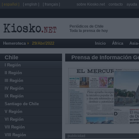
[ español ]
[ english ]
[ français ]
sobre Kiosko.net
contacto
ayuda
Periódicos de Chile
Toda la prensa de hoy
Hemeroteca
29/Abr/2022
Inicio
África
Asia
Chile
Prensa de Información G
I Región
II Región
III Región
IV Región
IX Región
Santiago de Chile
V Región
VI Región
VII Región
VIII Región
publicidad