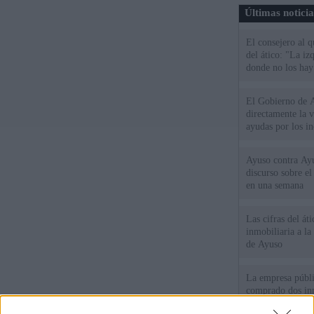
Últimas notici
El consejero al 
del ático: "La iz
donde no los hay
El Gobierno de A
directamente la 
ayudas por los i
Ayuso contra Ay
discurso sobre e
en una semana
Las cifras del át
inmobiliaria a l
de Ayuso
La empresa públic
comprado dos inm
aunque Ayuso dic