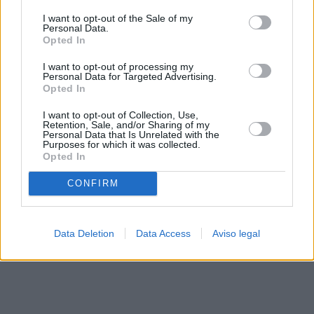
solo a este sitio web. Puede cambiar sus preferencias en
I want to opt-out of the Sale of my
cualquier momento entrando de nuevo en este sitio web o
Personal Data.
visitando nuestra política de privacidad.
Opted In
I want to opt-out of processing my
Personal Data for Targeted Advertising.
Opted In
I want to opt-out of Collection, Use,
Retention, Sale, and/or Sharing of my
Personal Data that Is Unrelated with the
Purposes for which it was collected.
Opted In
CONFIRM
Data Deletion
Data Access
Aviso legal