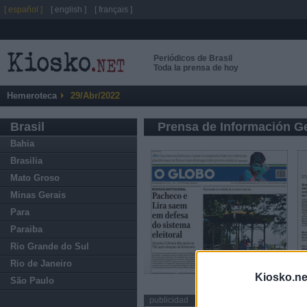
[ español ]
[ english ]
[ français ]
Periódicos de Brasil
Toda la prensa de hoy
Hemeroteca
29/Abr/2022
Brasil
Prensa de Información G
Bahia
Brasilia
Mato Groso
Minas Gerais
Para
Paraiba
Rio Grande do Sul
Rio de Janeiro
Kiosko.ne
São Paulo
publicidad