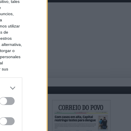
tivo, tales
e
nuncios,
ra
os utilizar
as de
uestros
alternativa,
torgar o
 personales
al
r sus
do nuestra