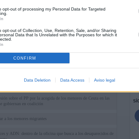
to opt-out of processing my Personal Data for Targeted
ing.
In
o opt-out of Collection, Use, Retention, Sale, and/or Sharing
ersonal Data that Is Unrelated with the Purposes for which it
lected.
In
CONFIRM
ias
SO
Kio
 la alerta en Ceuta y estrecha la coordinación con Marruecos
Data Deletion
Data Access
Aviso legal
adas a cruzar la frontera
Nav
del
esión sobre el PP por la acogida de los menores de Ceuta en las
SÍ
e gobiernan en coalición
iar a los menores migrantes
rices y ADN: dentro de la oficina que busca a los desaparecidos de