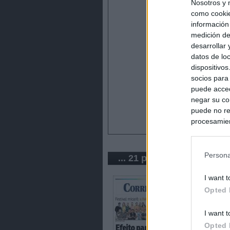
Nosotros y 
como cookie
información
medición de
desarrollar
datos de loc
dispositivo
socios para
puede acced
negar su co
puede no re
procesamien
preferencia
política de 
Persona
... 21 periódicos de Brasil
I want t
Opted 
I want t
Opted 