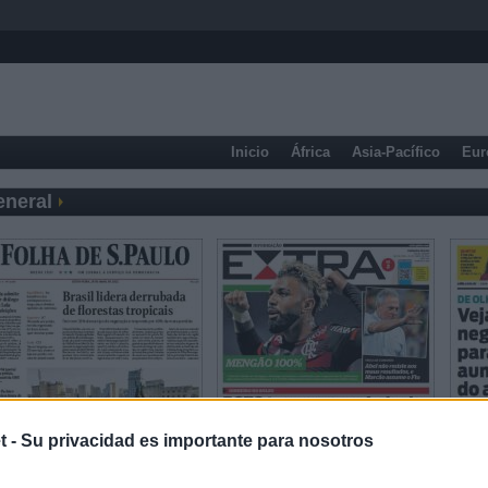
Inicio
África
Asia-Pacífico
Eur
eneral
t -
Su privacidad es importante para nosotros
Prensa Económica