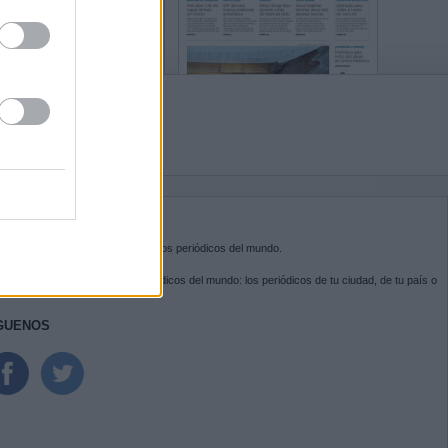
BRE KIOSKO.NET
sko.net
es la puerta de entrada a los periódicos del mundo.
ega por las portadas de los periódicos del mundo: los periódicos de tu ciudad, de tu país o
 otro extremo del mundo.
GUENOS