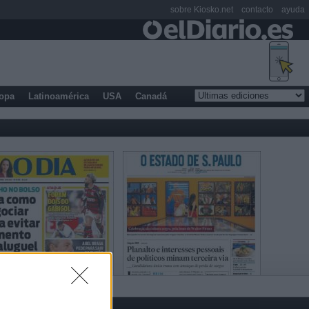
sobre Kiosko.net
contacto
ayuda
opa
Latinoamérica
USA
Canadá