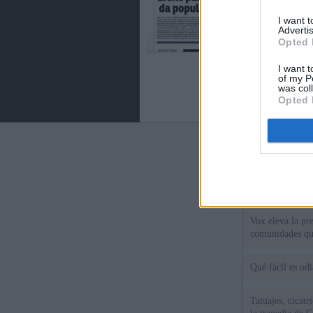
I want 
Advertis
Opted 
I want t
of my P
was col
Opted 
Últimas notic
España mantiene
tras nuevas llam
Vox eleva la pr
comunidades qu
Qué fácil es od
Tatuajes, cicat