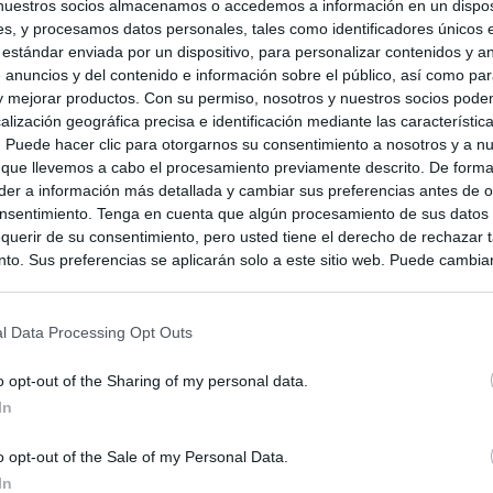
nuestros socios almacenamos o accedemos a información en un disposi
s, y procesamos datos personales, tales como identificadores únicos 
 estándar enviada por un dispositivo, para personalizar contenidos y a
 anuncios y del contenido e información sobre el público, así como pa
 y mejorar productos. Con su permiso, nosotros y nuestros socios podem
alización geográfica precisa e identificación mediante las característic
s. Puede hacer clic para otorgarnos su consentimiento a nosotros y a n
 que llevemos a cabo el procesamiento previamente descrito. De forma 
er a información más detallada y cambiar sus preferencias antes de o
nsentimiento. Tenga en cuenta que algún procesamiento de sus datos
querir de su consentimiento, pero usted tiene el derecho de rechazar t
to. Sus preferencias se aplicarán solo a este sitio web. Puede cambia
s en cualquier momento entrando de nuevo en este sitio web o visitan
privacidad.
l Data Processing Opt Outs
o opt-out of the Sharing of my personal data.
In
o opt-out of the Sale of my Personal Data.
In