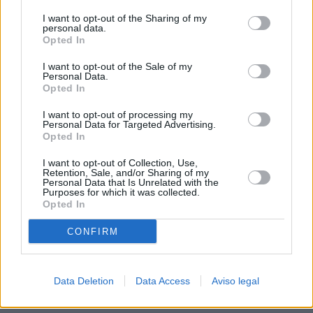
procesamiento de sus datos personales puede no requerir
I want to opt-out of the Sharing of my
de su consentimiento, pero usted tiene el derecho de
personal data.
rechazar tal procesamiento. Sus preferencias se aplicarán
Opted In
solo a este sitio web. Puede cambiar sus preferencias en
I want to opt-out of the Sale of my
cualquier momento entrando de nuevo en este sitio web o
Personal Data.
visitando nuestra política de privacidad.
Opted In
I want to opt-out of processing my
Personal Data for Targeted Advertising.
Opted In
I want to opt-out of Collection, Use,
Retention, Sale, and/or Sharing of my
Personal Data that Is Unrelated with the
Purposes for which it was collected.
Opted In
CONFIRM
Data Deletion
Data Access
Aviso legal