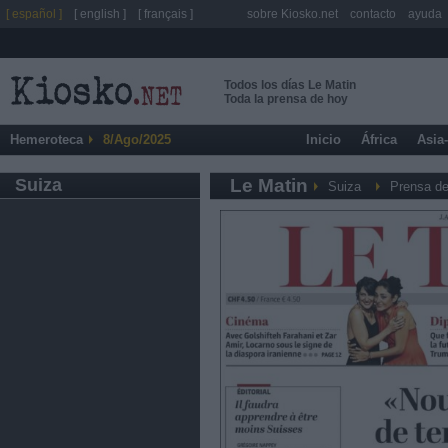
[ español ]
[ english ]
[ français ]
sobre Kiosko.net
contacto
ayuda
Todos los días Le Matin
Toda la prensa de hoy
Hemeroteca
8/Ago/2025
Inicio
África
Asia
Suiza
Le Matin
Suiza
Prensa de