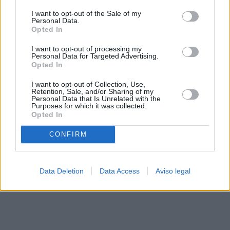
solo a este sitio web. Puede cambiar sus preferencias en
I want to opt-out of the Sale of my
cualquier momento entrando de nuevo en este sitio web o
Personal Data.
visitando nuestra política de privacidad.
Opted In
I want to opt-out of processing my
Personal Data for Targeted Advertising.
Opted In
I want to opt-out of Collection, Use,
Retention, Sale, and/or Sharing of my
Personal Data that Is Unrelated with the
Purposes for which it was collected.
Opted In
CONFIRM
Data Deletion
Data Access
Aviso legal