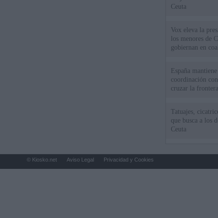
Ceuta
Vox eleva la pres
los menores de C
gobiernan en coa
España mantiene l
coordinación con
cruzar la fronter
Tatuajes, cicatri
que busca a los d
Ceuta
© Kiosko.net
Aviso Legal
Privacidad y Cookies