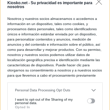
Kiosko.net -
Su privacidad es importante para
nosotros
Nosotros y nuestros socios almacenamos o accedemos a
información en un dispositivo, tales como cookies, y
procesamos datos personales, tales como identificadores
únicos e información estándar enviada por un dispositivo,
para personalizar contenidos y anuncios, medición de
anuncios y del contenido e información sobre el público, así
como para desarrollar y mejorar productos. Con su permiso,
nosotros y nuestros socios podemos utilizar datos de
localización geográfica precisa e identificación mediante las
características de dispositivos. Puede hacer clic para
otorgarnos su consentimiento a nosotros y a nuestros socios
para que llevemos a cabo el procesamiento previamente
descrito. De forma alternativa, puede acceder a información
más detallada y cambiar sus preferencias antes de otorgar o
Personal Data Processing Opt Outs
negar su consentimiento. Tenga en cuenta que algún
procesamiento de sus datos personales puede no requerir
I want to opt-out of the Sharing of my
de su consentimiento, pero usted tiene el derecho de
personal data.
rechazar tal procesamiento. Sus preferencias se aplicarán
Opted In