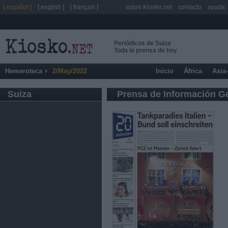
[ español ]
[ english ]
[ français ]
sobre Kiosko.net
contacto
ayuda
Periódicos de Suiza
Toda la prensa de hoy
Hemeroteca
2/May/2022
Inicio
África
Asia
Suiza
Prensa de Información G