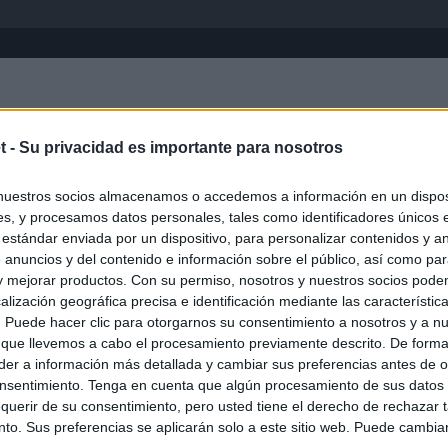
Inicio
África
Asia-Pacífico
Eur
t -
Su privacidad es importante para nosotros
Manitoba
nuestros socios almacenamos o accedemos a información en un disposi
s, y procesamos datos personales, tales como identificadores únicos 
 estándar enviada por un dispositivo, para personalizar contenidos y a
 anuncios y del contenido e información sobre el público, así como pa
 y mejorar productos. Con su permiso, nosotros y nuestros socios podem
alización geográfica precisa e identificación mediante las característic
s. Puede hacer clic para otorgarnos su consentimiento a nosotros y a n
 que llevemos a cabo el procesamiento previamente descrito. De forma 
er a información más detallada y cambiar sus preferencias antes de o
nsentimiento. Tenga en cuenta que algún procesamiento de sus datos
querir de su consentimiento, pero usted tiene el derecho de rechazar t
to. Sus preferencias se aplicarán solo a este sitio web. Puede cambia