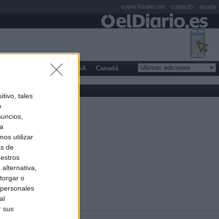
sobre Kiosko.net
contacto
ayuda
opa
Latinoamérica
USA
Canadá
tivo, tales
e
nuncios,
ra
os utilizar
as de
uestros
alternativa,
torgar o
 personales
al
r sus