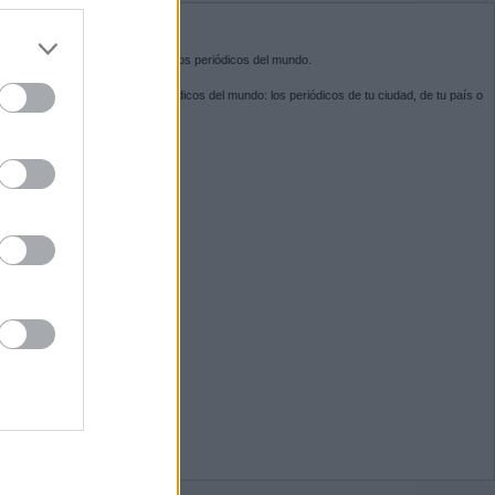
do nuestra
BRE KIOSKO.NET
sko.net
es la puerta de entrada a los periódicos del mundo.
ega por las portadas de los periódicos del mundo: los periódicos de tu ciudad, de tu país o
 otro extremo del mundo.
GUENOS