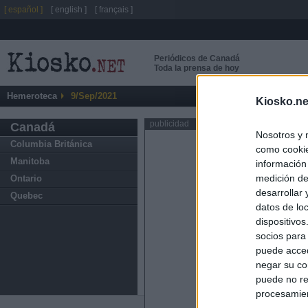
[ español ]
[ english ]
[ français ]
Periódicos de Canadá
Toda la prensa de hoy
Hemeroteca
9/Sep/2021
Kiosko.ne
publicidad
Canadá
Nosotros y 
Columbia Británica
como cookie
Manitoba
información
medición de
Ontario
desarrollar
Quebec
datos de loc
dispositivo
socios para
puede acced
negar su co
puede no re
procesamien