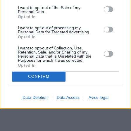
solo a este sitio web. Puede cambiar sus preferencias en
I want to opt-out of the Sale of my
cualquier momento entrando de nuevo en este sitio web o
Personal Data.
visitando nuestra política de privacidad.
Opted In
I want to opt-out of processing my
Personal Data for Targeted Advertising.
Opted In
I want to opt-out of Collection, Use,
Retention, Sale, and/or Sharing of my
Personal Data that Is Unrelated with the
Purposes for which it was collected.
Opted In
CONFIRM
Data Deletion
Data Access
Aviso legal