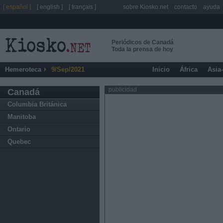
[ español ]
[ english ]
[ français ]
sobre Kiosko.net
contacto
ayuda
Periódicos de Canadá
Toda la prensa de hoy
Hemeroteca
9/Sep/2021
Inicio
África
Asia
publicidad
Canadá
Columbia Británica
Manitoba
Ontario
Quebec