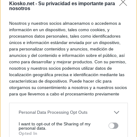
Kiosko.net -
Su privacidad es importante para
nosotros
Nosotros y nuestros socios almacenamos o accedemos a
información en un dispositivo, tales como cookies, y
procesamos datos personales, tales como identificadores
únicos e información estándar enviada por un dispositivo,
para personalizar contenidos y anuncios, medición de
anuncios y del contenido e información sobre el público, así
como para desarrollar y mejorar productos. Con su permiso,
nosotros y nuestros socios podemos utilizar datos de
localización geográfica precisa e identificación mediante las
características de dispositivos. Puede hacer clic para
otorgarnos su consentimiento a nosotros y a nuestros socios
para que llevemos a cabo el procesamiento previamente
descrito. De forma alternativa, puede acceder a información
más detallada y cambiar sus preferencias antes de otorgar o
Personal Data Processing Opt Outs
negar su consentimiento. Tenga en cuenta que algún
procesamiento de sus datos personales puede no requerir
I want to opt-out of the Sharing of my
de su consentimiento, pero usted tiene el derecho de
personal data.
rechazar tal procesamiento. Sus preferencias se aplicarán
Opted In