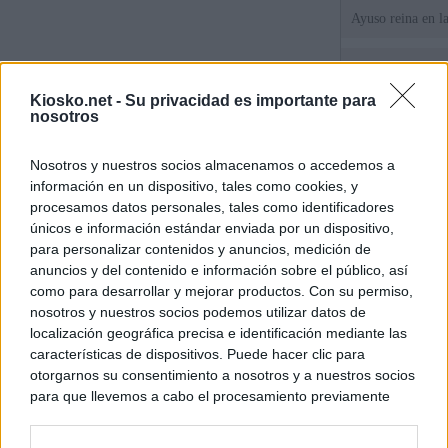
Ayuso reina en l
El juez propone j
la filtración de i
Kiosko.net -
Su privacidad es importante para
jefa" Ayuso
nosotros
"¿Cuál es el plan
Nosotros y nuestros socios almacenamos o accedemos a
WhatsApp, Faceb
información en un dispositivo, tales como cookies, y
un nuevo cruce a
15 de agosto
procesamos datos personales, tales como identificadores
únicos e información estándar enviada por un dispositivo,
para personalizar contenidos y anuncios, medición de
© Kiosko.net
Aviso Legal
Privacidad y Cookies
anuncios y del contenido e información sobre el público, así
como para desarrollar y mejorar productos. Con su permiso,
nosotros y nuestros socios podemos utilizar datos de
localización geográfica precisa e identificación mediante las
características de dispositivos. Puede hacer clic para
otorgarnos su consentimiento a nosotros y a nuestros socios
para que llevemos a cabo el procesamiento previamente
descrito. De forma alternativa, puede acceder a información
más detallada y cambiar sus preferencias antes de otorgar o