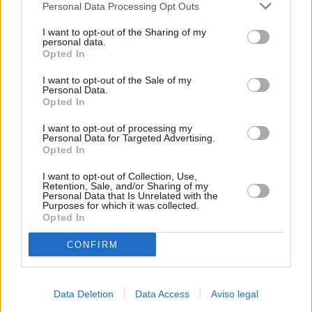
Personal Data Processing Opt Outs
negar su consentimiento. Tenga en cuenta que algún
procesamiento de sus datos personales puede no requerir
I want to opt-out of the Sharing of my
de su consentimiento, pero usted tiene el derecho de
personal data.
rechazar tal procesamiento. Sus preferencias se aplicarán
Opted In
solo a este sitio web. Puede cambiar sus preferencias en
I want to opt-out of the Sale of my
cualquier momento entrando de nuevo en este sitio web o
Personal Data.
visitando nuestra política de privacidad.
Opted In
I want to opt-out of processing my
Personal Data for Targeted Advertising.
Opted In
I want to opt-out of Collection, Use,
Retention, Sale, and/or Sharing of my
Personal Data that Is Unrelated with the
Purposes for which it was collected.
Opted In
CONFIRM
Data Deletion
Data Access
Aviso legal