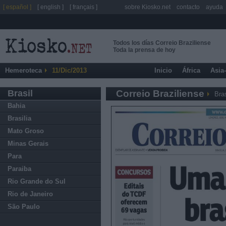
[ español ]
[ english ]
[ français ]
sobre Kiosko.net
contacto
ayuda
Todos los días Correio Braziliense
Toda la prensa de hoy
Hemeroteca
11/Dic/2013
Inicio
África
Asia
Brasil
Correio Braziliense
Bras
Bahia
Brasilia
Mato Groso
Minas Gerais
Para
Paraiba
Rio Grande do Sul
Rio de Janeiro
São Paulo