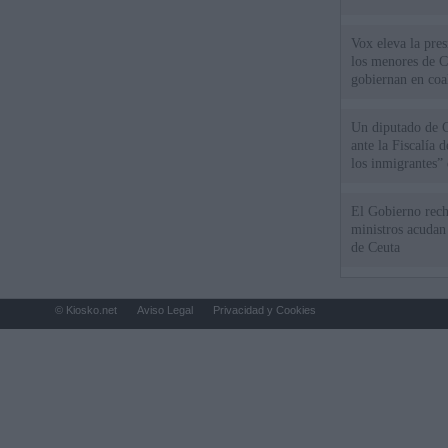
Vox eleva la pres
los menores de C
gobiernan en coa
Un diputado de 
ante la Fiscalía 
los inmigrantes”
El Gobierno rech
ministros acudan 
de Ceuta
© Kiosko.net
Aviso Legal
Privacidad y Cookies