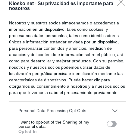
Kiosko.net -
Su privacidad es importante para
nosotros
Nosotros y nuestros socios almacenamos o accedemos a
información en un dispositivo, tales como cookies, y
procesamos datos personales, tales como identificadores
únicos e información estándar enviada por un dispositivo,
para personalizar contenidos y anuncios, medición de
anuncios y del contenido e información sobre el público, así
como para desarrollar y mejorar productos. Con su permiso,
nosotros y nuestros socios podemos utilizar datos de
localización geográfica precisa e identificación mediante las
características de dispositivos. Puede hacer clic para
otorgarnos su consentimiento a nosotros y a nuestros socios
para que llevemos a cabo el procesamiento previamente
descrito. De forma alternativa, puede acceder a información
más detallada y cambiar sus preferencias antes de otorgar o
Personal Data Processing Opt Outs
negar su consentimiento. Tenga en cuenta que algún
procesamiento de sus datos personales puede no requerir
I want to opt-out of the Sharing of my
de su consentimiento, pero usted tiene el derecho de
personal data.
rechazar tal procesamiento. Sus preferencias se aplicarán
Opted In