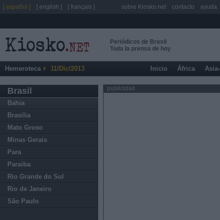
[ español ]
[ english ]
[ français ]
sobre Kiosko.net
contacto
ayuda
Periódicos de Brasil
Toda la prensa de hoy
Hemeroteca
11/Dic/2013
Inicio
África
Asia
publicidad
Brasil
Bahia
Brasilia
Mato Groso
Minas Gerais
Para
Paraiba
Rio Grande do Sul
Rio de Janeiro
São Paulo