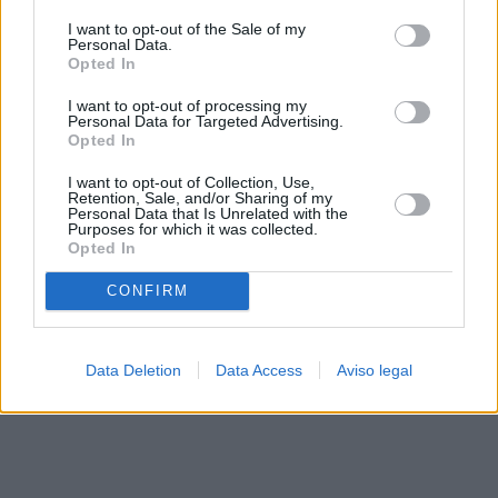
solo a este sitio web. Puede cambiar sus preferencias en
I want to opt-out of the Sale of my
cualquier momento entrando de nuevo en este sitio web o
Personal Data.
visitando nuestra política de privacidad.
Opted In
I want to opt-out of processing my
Personal Data for Targeted Advertising.
Opted In
I want to opt-out of Collection, Use,
Retention, Sale, and/or Sharing of my
Personal Data that Is Unrelated with the
Purposes for which it was collected.
Opted In
CONFIRM
Data Deletion
Data Access
Aviso legal