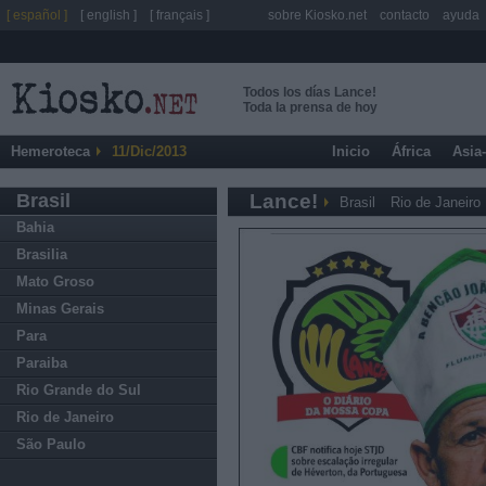
[ español ]
[ english ]
[ français ]
sobre Kiosko.net
contacto
ayuda
Todos los días Lance!
Toda la prensa de hoy
Hemeroteca
11/Dic/2013
Inicio
África
Asia
Brasil
Lance!
Brasil
Rio de Janeiro
Bahia
Brasilia
Mato Groso
Minas Gerais
Para
Paraiba
Rio Grande do Sul
Rio de Janeiro
São Paulo