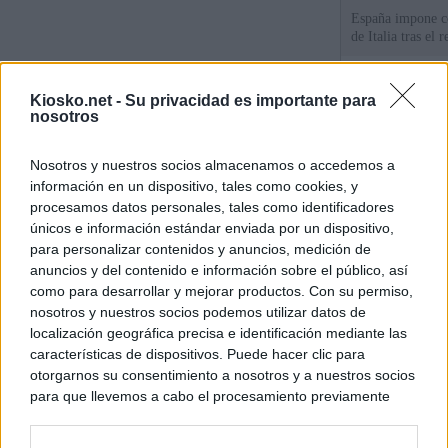
España impone co
de Italia tras el
Qué hay detrás d
Kiosko.net -
Su privacidad es importante para
España por la cri
nosotros
Sira Rego: "Es i
Nosotros y nuestros socios almacenamos o accedemos a
personas se muev
información en un dispositivo, tales como cookies, y
algo"
procesamos datos personales, tales como identificadores
únicos e información estándar enviada por un dispositivo,
para personalizar contenidos y anuncios, medición de
© Kiosko.net
Aviso Legal
Privacidad y Cookies
anuncios y del contenido e información sobre el público, así
como para desarrollar y mejorar productos. Con su permiso,
nosotros y nuestros socios podemos utilizar datos de
localización geográfica precisa e identificación mediante las
características de dispositivos. Puede hacer clic para
otorgarnos su consentimiento a nosotros y a nuestros socios
para que llevemos a cabo el procesamiento previamente
descrito. De forma alternativa, puede acceder a información
más detallada y cambiar sus preferencias antes de otorgar o