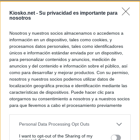
El uso personal d
Kiosko.net -
Su privacidad es importante para
Comunidad de M
nosotros
El Gobierno de A
Nosotros y nuestros socios almacenamos o accedemos a
de Gran Vía más
información en un dispositivo, tales como cookies, y
logró venderlo
procesamos datos personales, tales como identificadores
únicos e información estándar enviada por un dispositivo,
para personalizar contenidos y anuncios, medición de
© Kiosko.net
Aviso Legal
Privacidad y Cookies
anuncios y del contenido e información sobre el público, así
como para desarrollar y mejorar productos. Con su permiso,
nosotros y nuestros socios podemos utilizar datos de
localización geográfica precisa e identificación mediante las
características de dispositivos. Puede hacer clic para
otorgarnos su consentimiento a nosotros y a nuestros socios
para que llevemos a cabo el procesamiento previamente
descrito. De forma alternativa, puede acceder a información
más detallada y cambiar sus preferencias antes de otorgar o
Personal Data Processing Opt Outs
negar su consentimiento. Tenga en cuenta que algún
procesamiento de sus datos personales puede no requerir
I want to opt-out of the Sharing of my
de su consentimiento, pero usted tiene el derecho de