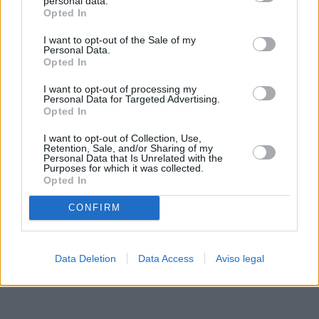
personal data.
rechazar tal procesamiento. Sus preferencias se aplicarán
Opted In
solo a este sitio web. Puede cambiar sus preferencias en
I want to opt-out of the Sale of my
cualquier momento entrando de nuevo en este sitio web o
Personal Data.
visitando nuestra política de privacidad.
Opted In
I want to opt-out of processing my
Personal Data for Targeted Advertising.
Opted In
I want to opt-out of Collection, Use,
Retention, Sale, and/or Sharing of my
Personal Data that Is Unrelated with the
Purposes for which it was collected.
Opted In
CONFIRM
Data Deletion
Data Access
Aviso legal