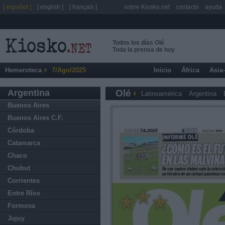
[ español ]
[ english ]
[ français ]
sobre Kiosko.net
contacto
ayuda
Todos los días Olé
Toda la prensa de hoy
Hemeroteca
7/Ago/2025
Inicio
África
Asia
Argentina
Olé
Latinoamérica
Argentina
Buenos Aires
Buenos Aires C.F.
Córdoba
Catamarca
Chaco
Chubut
Corrientes
Entre Ríos
Formosa
Jujuy