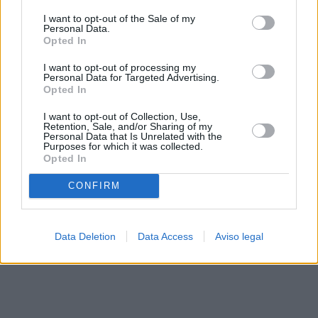
solo a este sitio web. Puede cambiar sus preferencias en
I want to opt-out of the Sale of my
cualquier momento entrando de nuevo en este sitio web o
Personal Data.
visitando nuestra política de privacidad.
Opted In
I want to opt-out of processing my
Personal Data for Targeted Advertising.
Opted In
I want to opt-out of Collection, Use,
Retention, Sale, and/or Sharing of my
Personal Data that Is Unrelated with the
Purposes for which it was collected.
Opted In
CONFIRM
Data Deletion
Data Access
Aviso legal