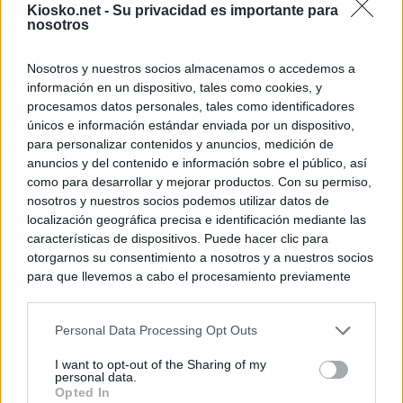
Kiosko.net -
Su privacidad es importante para
nosotros
Nosotros y nuestros socios almacenamos o accedemos a
información en un dispositivo, tales como cookies, y
procesamos datos personales, tales como identificadores
únicos e información estándar enviada por un dispositivo,
para personalizar contenidos y anuncios, medición de
anuncios y del contenido e información sobre el público, así
como para desarrollar y mejorar productos. Con su permiso,
nosotros y nuestros socios podemos utilizar datos de
localización geográfica precisa e identificación mediante las
características de dispositivos. Puede hacer clic para
otorgarnos su consentimiento a nosotros y a nuestros socios
para que llevemos a cabo el procesamiento previamente
descrito. De forma alternativa, puede acceder a información
más detallada y cambiar sus preferencias antes de otorgar o
Personal Data Processing Opt Outs
negar su consentimiento. Tenga en cuenta que algún
procesamiento de sus datos personales puede no requerir
I want to opt-out of the Sharing of my
de su consentimiento, pero usted tiene el derecho de
personal data.
rechazar tal procesamiento. Sus preferencias se aplicarán
Opted In