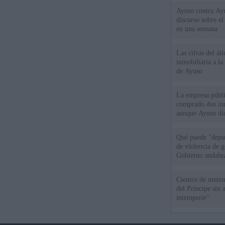
Ayuso contra Ay
discurso sobre e
en una semana
Las cifras del át
inmobiliaria a l
de Ayuso
La empresa públic
comprado dos inm
aunque Ayuso dic
el año"
Qué puede "depur
de violencia de g
Gobierno andalu
Cientos de menor
del Príncipe sin
intemperie"