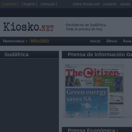
[ español ]
[ english ]
[ français ]
sobre Kiosko.net
contacto
ayuda
Periódicos de Sudáfrica
Toda la prensa de hoy
Hemeroteca
9/Dic/2022
Inicio
África
Asia
Sudáfrica
Prensa de Información G
Prensa Económica