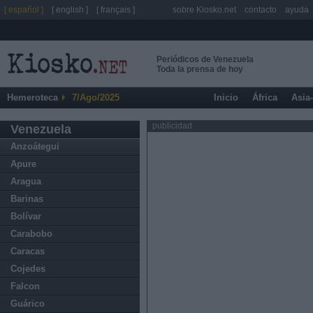
[ español ]
[ english ]
[ français ]
sobre Kiosko.net
contacto
ayuda
Periódicos de Venezuela
Toda la prensa de hoy
Hemeroteca
7/Ago/2025
Inicio
África
Asia
publicidad
Venezuela
Anzoátegui
Apure
Aragua
Barinas
Bolívar
Carabobo
Caracas
Cojedes
Falcon
Guárico