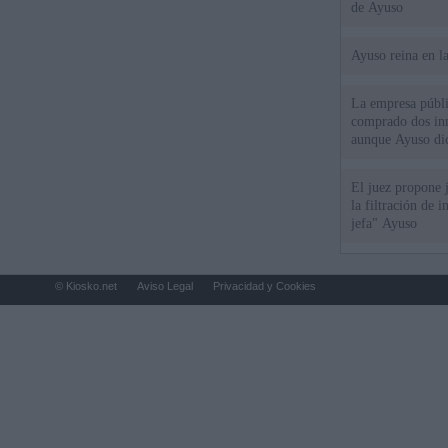
de Ayuso
Ayuso reina en l
La empresa públic
comprado dos inm
aunque Ayuso dic
el año"
El juez propone j
la filtración de i
jefa" Ayuso
© Kiosko.net
Aviso Legal
Privacidad y Cookies