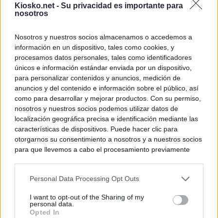
Kiosko.net -
Su privacidad es importante para
nosotros
Nosotros y nuestros socios almacenamos o accedemos a
información en un dispositivo, tales como cookies, y
procesamos datos personales, tales como identificadores
únicos e información estándar enviada por un dispositivo,
para personalizar contenidos y anuncios, medición de
anuncios y del contenido e información sobre el público, así
como para desarrollar y mejorar productos. Con su permiso,
nosotros y nuestros socios podemos utilizar datos de
localización geográfica precisa e identificación mediante las
características de dispositivos. Puede hacer clic para
otorgarnos su consentimiento a nosotros y a nuestros socios
para que llevemos a cabo el procesamiento previamente
descrito. De forma alternativa, puede acceder a información
más detallada y cambiar sus preferencias antes de otorgar o
Personal Data Processing Opt Outs
negar su consentimiento. Tenga en cuenta que algún
procesamiento de sus datos personales puede no requerir
I want to opt-out of the Sharing of my
de su consentimiento, pero usted tiene el derecho de
personal data.
rechazar tal procesamiento. Sus preferencias se aplicarán
Opted In