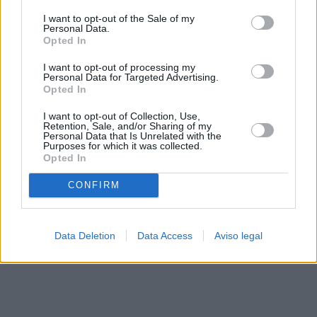
solo a este sitio web. Puede cambiar sus preferencias en
I want to opt-out of the Sale of my
cualquier momento entrando de nuevo en este sitio web o
Personal Data.
visitando nuestra política de privacidad.
Opted In
I want to opt-out of processing my
Personal Data for Targeted Advertising.
Opted In
I want to opt-out of Collection, Use,
Retention, Sale, and/or Sharing of my
Personal Data that Is Unrelated with the
Purposes for which it was collected.
Opted In
CONFIRM
Data Deletion
Data Access
Aviso legal