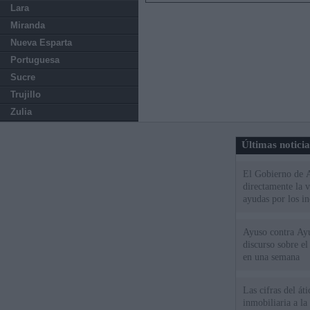
Lara
Miranda
Nueva Esparta
Portuguesa
Sucre
Trujillo
Zulia
Últimas notici
El Gobierno de A
directamente la 
ayudas por los i
Ayuso contra Ay
discurso sobre e
en una semana
Las cifras del át
inmobiliaria a l