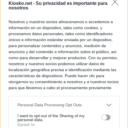
Kiosko.net -
Su privacidad es importante para
nosotros
Nosotros y nuestros socios almacenamos o accedemos a
información en un dispositivo, tales como cookies, y
procesamos datos personales, tales como identificadores
únicos e información estándar enviada por un dispositivo,
para personalizar contenidos y anuncios, medición de
anuncios y del contenido e información sobre el público, así
como para desarrollar y mejorar productos. Con su permiso,
nosotros y nuestros socios podemos utilizar datos de
localización geográfica precisa e identificación mediante las
características de dispositivos. Puede hacer clic para
otorgarnos su consentimiento a nosotros y a nuestros socios
para que llevemos a cabo el procesamiento previamente
descrito. De forma alternativa, puede acceder a información
más detallada y cambiar sus preferencias antes de otorgar o
Personal Data Processing Opt Outs
negar su consentimiento. Tenga en cuenta que algún
procesamiento de sus datos personales puede no requerir
I want to opt-out of the Sharing of my
de su consentimiento, pero usted tiene el derecho de
personal data.
rechazar tal procesamiento. Sus preferencias se aplicarán
Opted In