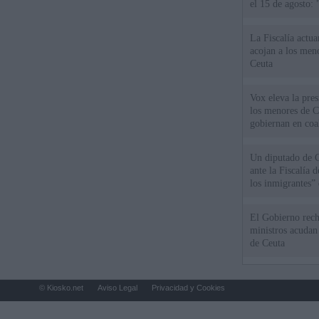
el 15 de agosto:
La Fiscalía actu
acojan a los meno
Ceuta
Vox eleva la pres
los menores de C
gobiernan en coa
Un diputado de 
ante la Fiscalía 
los inmigrantes”
El Gobierno rech
ministros acudan 
de Ceuta
© Kiosko.net
Aviso Legal
Privacidad y Cookies