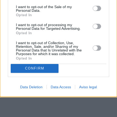
solo a este sitio web. Puede cambiar sus preferencias en
I want to opt-out of the Sale of my
cualquier momento entrando de nuevo en este sitio web o
Personal Data.
visitando nuestra política de privacidad.
Opted In
I want to opt-out of processing my
Personal Data for Targeted Advertising.
Opted In
I want to opt-out of Collection, Use,
Retention, Sale, and/or Sharing of my
Personal Data that Is Unrelated with the
Purposes for which it was collected.
Opted In
CONFIRM
Data Deletion
Data Access
Aviso legal