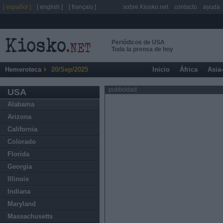
[ español ]
[ english ]
[ français ]
sobre Kiosko.net
contacto
ayuda
Periódicos de USA
Toda la prensa de hoy
Hemeroteca
20/Sep/2025
Inicio
África
Asia
publicidad
USA
Alabama
Arizona
California
Colorado
Florida
Georgia
Illinois
Indiana
Maryland
Massachusetts