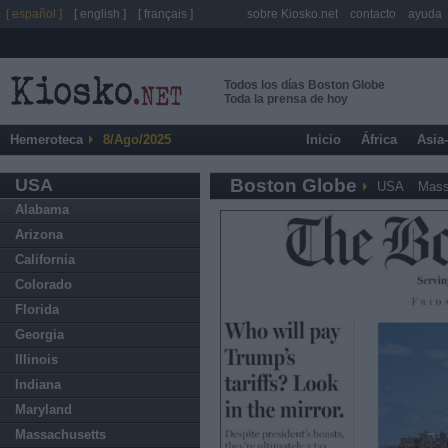
[ español ]
[ english ]
[ français ]
sobre Kiosko.net
contacto
ayuda
Todos los días Boston Globe
Toda la prensa de hoy
Hemeroteca
8/Ago/2025
Inicio
África
Asia
USA
Boston Globe
USA
Mass
Alabama
Arizona
California
Colorado
Florida
Georgia
Illinois
Indiana
Maryland
Massachusetts