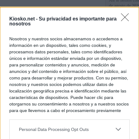
Así te hemos cont
de agosto de 202
Kiosko.net -
Su privacidad es importante para
Sánchez se plant
nosotros
con Italia tras c
Nosotros y nuestros socios almacenamos o accedemos a
Los viajeros atra
información en un dispositivo, tales como cookies, y
Italia: “Es ridíc
procesamos datos personales, tales como identificadores
únicos e información estándar enviada por un dispositivo,
para personalizar contenidos y anuncios, medición de
© Kiosko.net
Aviso Legal
Privacidad y Cookies
anuncios y del contenido e información sobre el público, así
como para desarrollar y mejorar productos. Con su permiso,
nosotros y nuestros socios podemos utilizar datos de
localización geográfica precisa e identificación mediante las
características de dispositivos. Puede hacer clic para
otorgarnos su consentimiento a nosotros y a nuestros socios
para que llevemos a cabo el procesamiento previamente
descrito. De forma alternativa, puede acceder a información
más detallada y cambiar sus preferencias antes de otorgar o
Personal Data Processing Opt Outs
negar su consentimiento. Tenga en cuenta que algún
procesamiento de sus datos personales puede no requerir