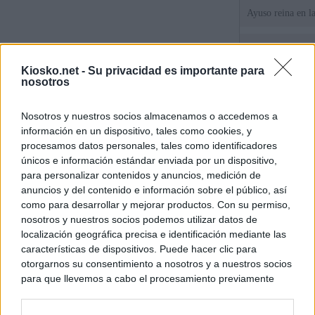
Ayuso reina en l
La empresa públic
comprado dos inm
Kiosko.net -
Su privacidad es importante para
aunque Ayuso dic
nosotros
el año"
Qué puede "depur
Nosotros y nuestros socios almacenamos o accedemos a
de violencia de g
información en un dispositivo, tales como cookies, y
Gobierno andalu
procesamos datos personales, tales como identificadores
únicos e información estándar enviada por un dispositivo,
para personalizar contenidos y anuncios, medición de
© Kiosko.net
Aviso Legal
Privacidad y Cookies
anuncios y del contenido e información sobre el público, así
como para desarrollar y mejorar productos. Con su permiso,
nosotros y nuestros socios podemos utilizar datos de
localización geográfica precisa e identificación mediante las
características de dispositivos. Puede hacer clic para
otorgarnos su consentimiento a nosotros y a nuestros socios
para que llevemos a cabo el procesamiento previamente
descrito. De forma alternativa, puede acceder a información
más detallada y cambiar sus preferencias antes de otorgar o