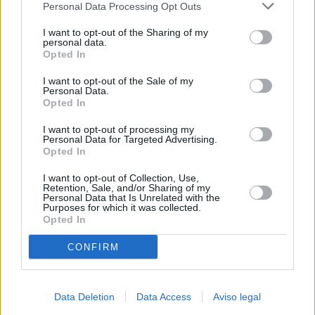
Personal Data Processing Opt Outs
negar su consentimiento. Tenga en cuenta que algún
procesamiento de sus datos personales puede no requerir
I want to opt-out of the Sharing of my
de su consentimiento, pero usted tiene el derecho de
personal data.
rechazar tal procesamiento. Sus preferencias se aplicarán
Opted In
solo a este sitio web. Puede cambiar sus preferencias en
I want to opt-out of the Sale of my
cualquier momento entrando de nuevo en este sitio web o
Personal Data.
visitando nuestra política de privacidad.
Opted In
I want to opt-out of processing my
Personal Data for Targeted Advertising.
Opted In
I want to opt-out of Collection, Use,
Retention, Sale, and/or Sharing of my
Personal Data that Is Unrelated with the
Purposes for which it was collected.
Opted In
CONFIRM
Data Deletion
Data Access
Aviso legal