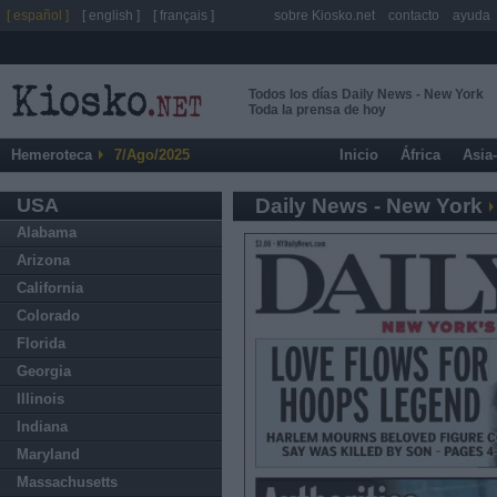
[ español ]
[ english ]
[ français ]
sobre Kiosko.net
contacto
ayuda
Todos los días Daily News - New York
Toda la prensa de hoy
Hemeroteca
7/Ago/2025
Inicio
África
Asia
USA
Daily News - New York
Alabama
Arizona
California
Colorado
Florida
Georgia
Illinois
Indiana
Maryland
Massachusetts