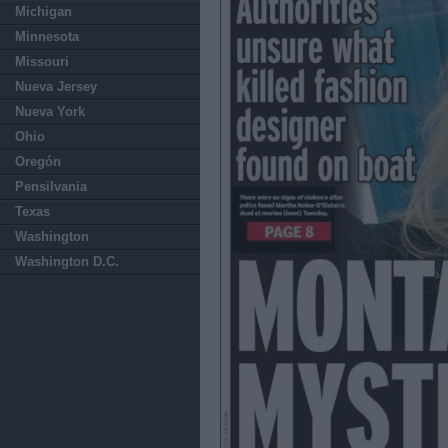
Michigan
Minnesota
Missouri
Nueva Jersey
Nueva York
Ohio
Oregón
Pensilvania
Texas
Washington
Washington D.C.