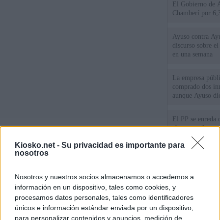
El Gobierno de A
Chamberí por 6,3
Ayuso contra Ay
discurso sobre e
en una semana
La empresa públic
comprado dos inm
aunque Ayuso dic
el año"
El PP se enreda 
ahora que "cumpl
comunidades en l
Kiosko.net -
Su privacidad es importante para
oponen
nosotros
El Gobierno vasc
vías para que vue
Nosotros y nuestros socios almacenamos o accedemos a
menores llegados
información en un dispositivo, tales como cookies, y
procesamos datos personales, tales como identificadores
únicos e información estándar enviada por un dispositivo,
© Kiosko.net
Aviso Legal
Privacidad y Cookies
para personalizar contenidos y anuncios, medición de