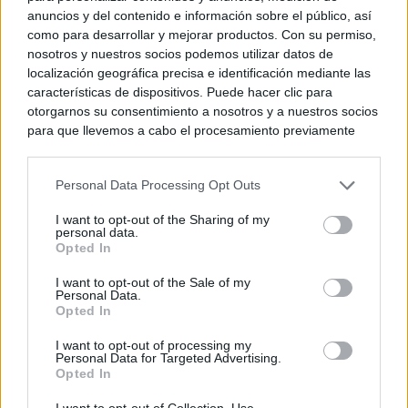
anuncios y del contenido e información sobre el público, así
como para desarrollar y mejorar productos. Con su permiso,
nosotros y nuestros socios podemos utilizar datos de
localización geográfica precisa e identificación mediante las
características de dispositivos. Puede hacer clic para
otorgarnos su consentimiento a nosotros y a nuestros socios
para que llevemos a cabo el procesamiento previamente
descrito. De forma alternativa, puede acceder a información
más detallada y cambiar sus preferencias antes de otorgar o
Personal Data Processing Opt Outs
negar su consentimiento. Tenga en cuenta que algún
procesamiento de sus datos personales puede no requerir
I want to opt-out of the Sharing of my
de su consentimiento, pero usted tiene el derecho de
personal data.
rechazar tal procesamiento. Sus preferencias se aplicarán
Opted In
solo a este sitio web. Puede cambiar sus preferencias en
I want to opt-out of the Sale of my
cualquier momento entrando de nuevo en este sitio web o
Personal Data.
visitando nuestra política de privacidad.
Opted In
I want to opt-out of processing my
Personal Data for Targeted Advertising.
Opted In
I want to opt-out of Collection, Use,