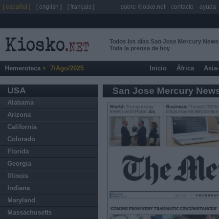
[ español ]
[ english ]
[ français ]
sobre Kiosko.net
contacto
ayuda
Todos los días San Jose Mercury News
Toda la prensa de hoy
Hemeroteca
7/Ago/2025
Inicio
África
Asia
USA
San Jose Mercury New
Alabama
Arizona
California
Colorado
Florida
Georgia
Illinois
Indiana
Maryland
Massachusetts