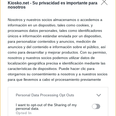
Kiosko.net -
Su privacidad es importante para
nosotros
Nosotros y nuestros socios almacenamos o accedemos a
información en un dispositivo, tales como cookies, y
procesamos datos personales, tales como identificadores
únicos e información estándar enviada por un dispositivo,
para personalizar contenidos y anuncios, medición de
anuncios y del contenido e información sobre el público, así
como para desarrollar y mejorar productos. Con su permiso,
nosotros y nuestros socios podemos utilizar datos de
localización geográfica precisa e identificación mediante las
características de dispositivos. Puede hacer clic para
otorgarnos su consentimiento a nosotros y a nuestros socios
para que llevemos a cabo el procesamiento previamente
descrito. De forma alternativa, puede acceder a información
más detallada y cambiar sus preferencias antes de otorgar o
Personal Data Processing Opt Outs
negar su consentimiento. Tenga en cuenta que algún
procesamiento de sus datos personales puede no requerir
I want to opt-out of the Sharing of my
de su consentimiento, pero usted tiene el derecho de
personal data.
rechazar tal procesamiento. Sus preferencias se aplicarán
Opted In