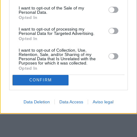
solo a este sitio web. Puede cambiar sus preferencias en
I want to opt-out of the Sale of my
cualquier momento entrando de nuevo en este sitio web o
Personal Data.
visitando nuestra política de privacidad.
Opted In
I want to opt-out of processing my
Personal Data for Targeted Advertising.
Opted In
I want to opt-out of Collection, Use,
Retention, Sale, and/or Sharing of my
Personal Data that Is Unrelated with the
Purposes for which it was collected.
Opted In
CONFIRM
Data Deletion
Data Access
Aviso legal