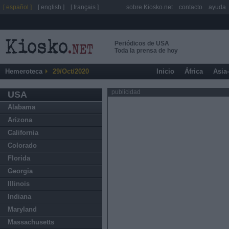
[ español ]
[ english ]
[ français ]
sobre Kiosko.net
contacto
ayuda
Periódicos de USA
Toda la prensa de hoy
Hemeroteca
29/Oct/2020
Inicio
África
Asia
publicidad
USA
Alabama
Arizona
California
Colorado
Florida
Georgia
Illinois
Indiana
Maryland
Massachusetts