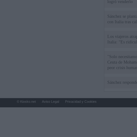
logró venderlo
Sánchez se plant
con Italia tras c
Los viajeros atra
Italia: “Es ridíc
"Solo necesitamo
Ceuta de Mohamed
peor crisis huma
Sánchez responde
© Kiosko.net
Aviso Legal
Privacidad y Cookies