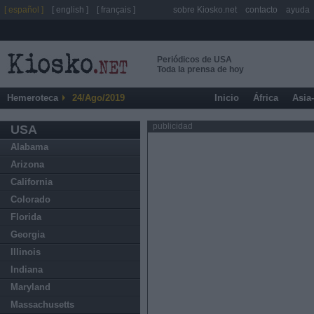
[ español ]
[ english ]
[ français ]
sobre Kiosko.net
contacto
ayuda
Periódicos de USA
Toda la prensa de hoy
Hemeroteca
24/Ago/2019
Inicio
África
Asia
publicidad
USA
Alabama
Arizona
California
Colorado
Florida
Georgia
Illinois
Indiana
Maryland
Massachusetts