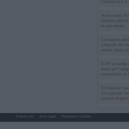
Chamberí por 6,3
Ayuso contra Ay
discurso sobre e
en una semana
La empresa públic
comprado dos inm
aunque Ayuso dic
el año"
El PP se enreda 
ahora que "cumpl
comunidades en l
oponen
El Gobierno vasc
vías para que vue
menores llegados
© Kiosko.net
Aviso Legal
Privacidad y Cookies