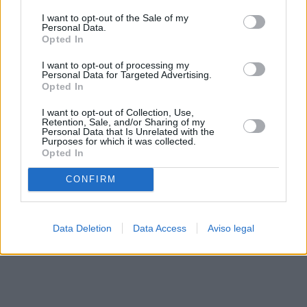
solo a este sitio web. Puede cambiar sus preferencias en
I want to opt-out of the Sale of my
cualquier momento entrando de nuevo en este sitio web o
Personal Data.
visitando nuestra política de privacidad.
Opted In
I want to opt-out of processing my
Personal Data for Targeted Advertising.
Opted In
I want to opt-out of Collection, Use,
Retention, Sale, and/or Sharing of my
Personal Data that Is Unrelated with the
Purposes for which it was collected.
Opted In
CONFIRM
Data Deletion
Data Access
Aviso legal