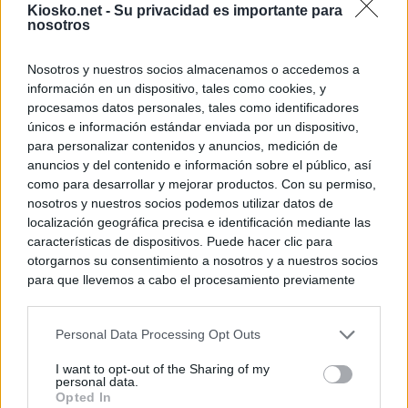
Kiosko.net -
Su privacidad es importante para
nosotros
Nosotros y nuestros socios almacenamos o accedemos a
información en un dispositivo, tales como cookies, y
procesamos datos personales, tales como identificadores
únicos e información estándar enviada por un dispositivo,
para personalizar contenidos y anuncios, medición de
anuncios y del contenido e información sobre el público, así
como para desarrollar y mejorar productos. Con su permiso,
nosotros y nuestros socios podemos utilizar datos de
localización geográfica precisa e identificación mediante las
características de dispositivos. Puede hacer clic para
otorgarnos su consentimiento a nosotros y a nuestros socios
para que llevemos a cabo el procesamiento previamente
descrito. De forma alternativa, puede acceder a información
más detallada y cambiar sus preferencias antes de otorgar o
Personal Data Processing Opt Outs
negar su consentimiento. Tenga en cuenta que algún
procesamiento de sus datos personales puede no requerir
I want to opt-out of the Sharing of my
de su consentimiento, pero usted tiene el derecho de
personal data.
rechazar tal procesamiento. Sus preferencias se aplicarán
Opted In