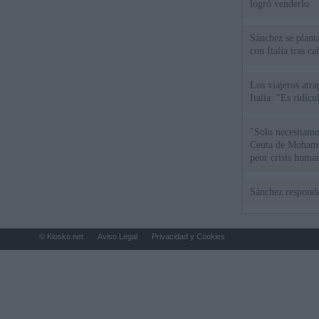
logró venderlo
Sánchez se plant
con Italia tras c
Los viajeros atra
Italia: “Es ridíc
"Solo necesitamo
Ceuta de Mohamed
peor crisis huma
Sánchez responde
© Kiosko.net
Aviso Legal
Privacidad y Cookies