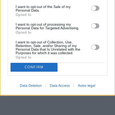
solo a este sitio web. Puede cambiar sus preferencias en
I want to opt-out of the Sale of my
cualquier momento entrando de nuevo en este sitio web o
Personal Data.
visitando nuestra política de privacidad.
Opted In
I want to opt-out of processing my
Personal Data for Targeted Advertising.
Opted In
I want to opt-out of Collection, Use,
Retention, Sale, and/or Sharing of my
Personal Data that Is Unrelated with the
Purposes for which it was collected.
Opted In
CONFIRM
Data Deletion
Data Access
Aviso legal