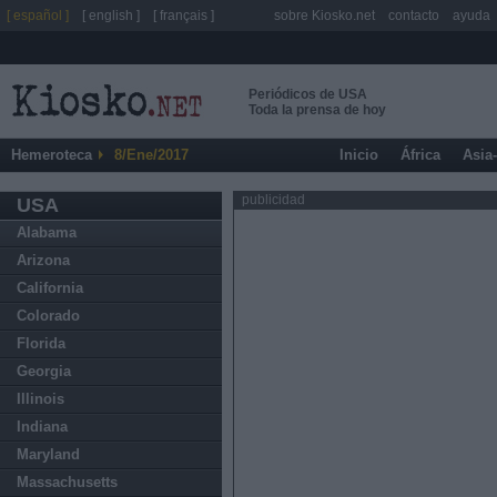
[ español ]
[ english ]
[ français ]
sobre Kiosko.net
contacto
ayuda
Periódicos de USA
Toda la prensa de hoy
Hemeroteca
8/Ene/2017
Inicio
África
Asia
publicidad
USA
Alabama
Arizona
California
Colorado
Florida
Georgia
Illinois
Indiana
Maryland
Massachusetts