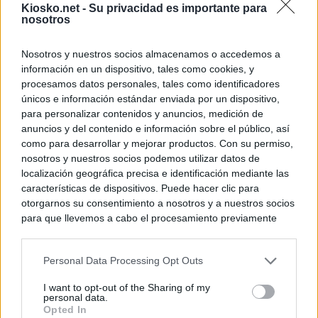
Kiosko.net -
Su privacidad es importante para
nosotros
Nosotros y nuestros socios almacenamos o accedemos a
información en un dispositivo, tales como cookies, y
procesamos datos personales, tales como identificadores
únicos e información estándar enviada por un dispositivo,
para personalizar contenidos y anuncios, medición de
anuncios y del contenido e información sobre el público, así
como para desarrollar y mejorar productos. Con su permiso,
nosotros y nuestros socios podemos utilizar datos de
localización geográfica precisa e identificación mediante las
características de dispositivos. Puede hacer clic para
otorgarnos su consentimiento a nosotros y a nuestros socios
para que llevemos a cabo el procesamiento previamente
descrito. De forma alternativa, puede acceder a información
más detallada y cambiar sus preferencias antes de otorgar o
Personal Data Processing Opt Outs
negar su consentimiento. Tenga en cuenta que algún
procesamiento de sus datos personales puede no requerir
I want to opt-out of the Sharing of my
de su consentimiento, pero usted tiene el derecho de
personal data.
rechazar tal procesamiento. Sus preferencias se aplicarán
Opted In