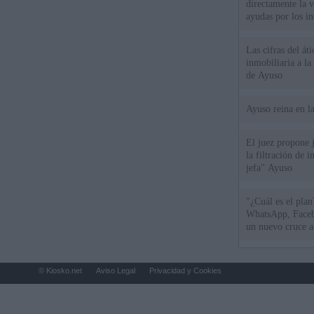
directamente la 
ayudas por los i
Las cifras del át
inmobiliaria a l
de Ayuso
Ayuso reina en l
El juez propone j
la filtración de i
jefa" Ayuso
"¿Cuál es el plan
WhatsApp, Faceb
un nuevo cruce a
15 de agosto
© Kiosko.net
Aviso Legal
Privacidad y Cookies