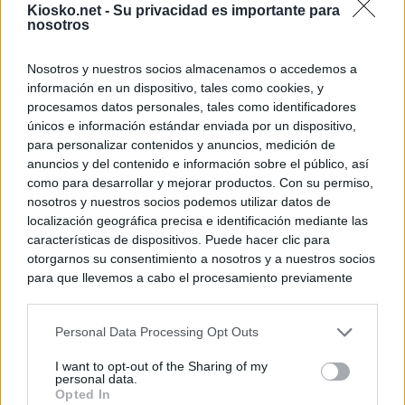
Kiosko.net -
Su privacidad es importante para
nosotros
Nosotros y nuestros socios almacenamos o accedemos a
información en un dispositivo, tales como cookies, y
procesamos datos personales, tales como identificadores
únicos e información estándar enviada por un dispositivo,
para personalizar contenidos y anuncios, medición de
anuncios y del contenido e información sobre el público, así
como para desarrollar y mejorar productos. Con su permiso,
nosotros y nuestros socios podemos utilizar datos de
localización geográfica precisa e identificación mediante las
características de dispositivos. Puede hacer clic para
otorgarnos su consentimiento a nosotros y a nuestros socios
para que llevemos a cabo el procesamiento previamente
descrito. De forma alternativa, puede acceder a información
más detallada y cambiar sus preferencias antes de otorgar o
Personal Data Processing Opt Outs
negar su consentimiento. Tenga en cuenta que algún
procesamiento de sus datos personales puede no requerir
I want to opt-out of the Sharing of my
de su consentimiento, pero usted tiene el derecho de
personal data.
rechazar tal procesamiento. Sus preferencias se aplicarán
Opted In