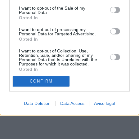
solo a este sitio web. Puede cambiar sus preferencias en
I want to opt-out of the Sale of my
cualquier momento entrando de nuevo en este sitio web o
Personal Data.
visitando nuestra política de privacidad.
Opted In
I want to opt-out of processing my
Personal Data for Targeted Advertising.
Opted In
I want to opt-out of Collection, Use,
Retention, Sale, and/or Sharing of my
Personal Data that Is Unrelated with the
Purposes for which it was collected.
Opted In
CONFIRM
Data Deletion
Data Access
Aviso legal