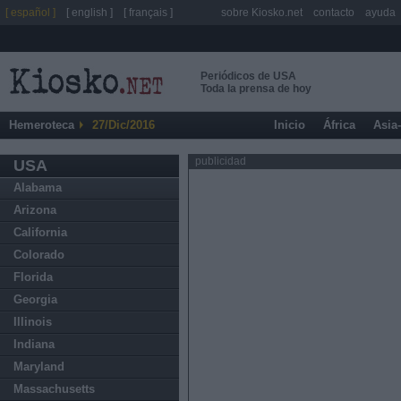
[ español ]
[ english ]
[ français ]
sobre Kiosko.net
contacto
ayuda
Periódicos de USA
Toda la prensa de hoy
Hemeroteca
27/Dic/2016
Inicio
África
Asia
publicidad
USA
Alabama
Arizona
California
Colorado
Florida
Georgia
Illinois
Indiana
Maryland
Massachusetts