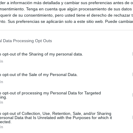
er a información más detallada y cambiar sus preferencias antes de o
nsentimiento. Tenga en cuenta que algún procesamiento de sus datos
querir de su consentimiento, pero usted tiene el derecho de rechazar t
to. Sus preferencias se aplicarán solo a este sitio web. Puede cambia
s en cualquier momento entrando de nuevo en este sitio web o visitan
privacidad.
l Data Processing Opt Outs
o opt-out of the Sharing of my personal data.
In
o opt-out of the Sale of my Personal Data.
In
ias
to opt-out of processing my Personal Data for Targeted
SO
ing.
In
Kio
ntroles a los viajeros procedentes de Italia tras el rechazo de
los
o opt-out of Collection, Use, Retention, Sale, and/or Sharing
Nav
del
ersonal Data that Is Unrelated with the Purposes for which it
lected.
el ultimátum del Gobierno y mantiene los controles a viajeros de
In
SÍ
 15 de agosto: "No aceptamos imposiciones"