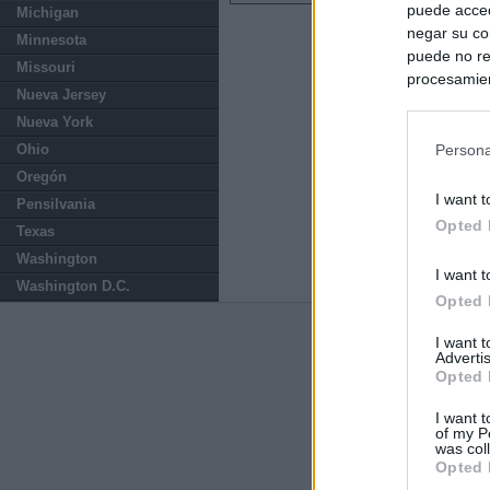
puede acced
Michigan
negar su co
Minnesota
puede no re
Missouri
procesamien
Nueva Jersey
preferencia
Nueva York
política de 
Ohio
Persona
Oregón
I want t
Pensilvania
Opted 
Texas
Washington
I want t
Washington D.C.
Opted 
Últimas notic
I want 
Advertis
Opted 
España impone co
Meloni a quitar
I want t
of my P
was col
Italia rechaza 
Opted 
España hasta el