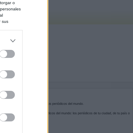
torgar o
 personales
al
r sus
do nuestra
BRE KIOSKO.NET
sko.net
es la puerta de entrada a los periódicos del mundo.
ega por las portadas de los periódicos del mundo: los periódicos de tu ciudad, de tu país o
 otro extremo del mundo.
GUENOS