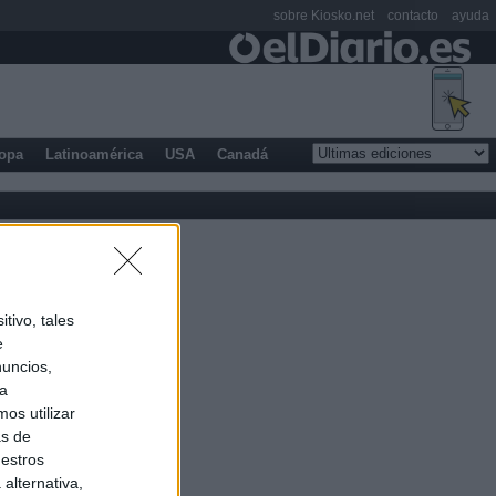
sobre Kiosko.net
contacto
ayuda
opa
Latinoamérica
USA
Canadá
tivo, tales
e
nuncios,
ra
os utilizar
as de
uestros
alternativa,