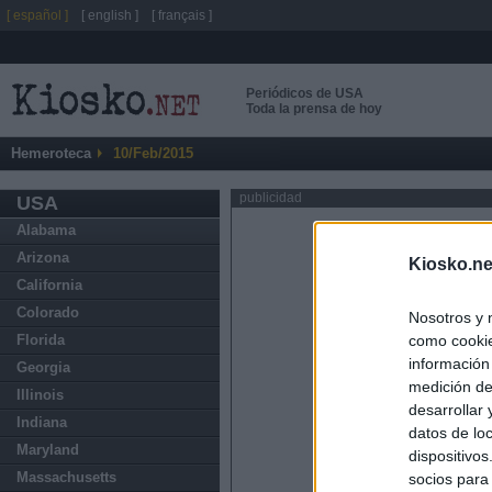
[ español ]
[ english ]
[ français ]
Periódicos de USA
Toda la prensa de hoy
Hemeroteca
10/Feb/2015
publicidad
USA
Alabama
Arizona
Kiosko.ne
California
Colorado
Nosotros y 
como cookie
Florida
información
Georgia
medición de
Illinois
desarrollar
Indiana
datos de loc
Maryland
dispositivo
Massachusetts
socios para